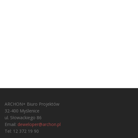
ARCHON+ Biuro Projektów
32-400 Myślenice
ul. Słowackiego 86
Email:
deweloper@archon.pl
Tel: 12 372 19 90