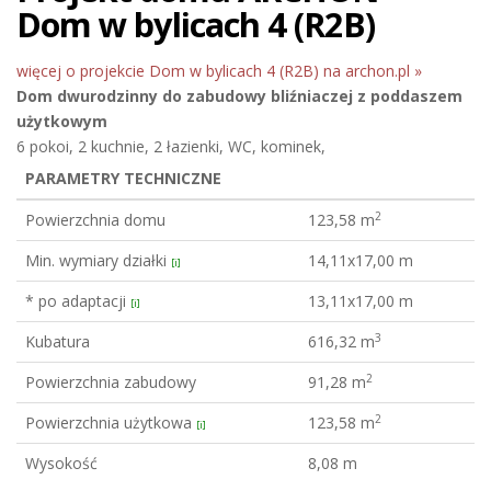
Dom w bylicach 4 (R2B)
więcej o projekcie Dom w bylicach 4 (R2B) na archon.pl »
Dom dwurodzinny do zabudowy bliźniaczej
z poddaszem
użytkowym
6 pokoi, 2 kuchnie, 2 łazienki, WC, kominek,
PARAMETRY TECHNICZNE
2
Powierzchnia domu
123,58 m
Min. wymiary działki
14,11x17,00 m
[i]
* po adaptacji
13,11x17,00 m
[i]
3
Kubatura
616,32 m
2
Powierzchnia zabudowy
91,28 m
2
Powierzchnia użytkowa
123,58 m
[i]
Wysokość
8,08 m