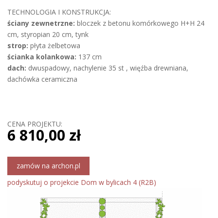
TECHNOLOGIA I KONSTRUKCJA:
ściany zewnetrzne:
bloczek z betonu komórkowego H+H 24
cm, styropian 20 cm, tynk
strop:
płyta żelbetowa
ścianka kolankowa:
137 cm
dach:
dwuspadowy, nachylenie 35 st , więźba drewniana,
dachówka ceramiczna
CENA PROJEKTU:
6 810,00 zł
zamów na archon.pl
podyskutuj o projekcie Dom w bylicach 4 (R2B)