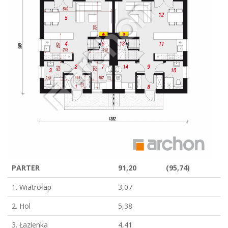
PARTER
91,20
(95,74)
1. Wiatrołap
3,07
2. Hol
5,38
3. Łazienka
4,41