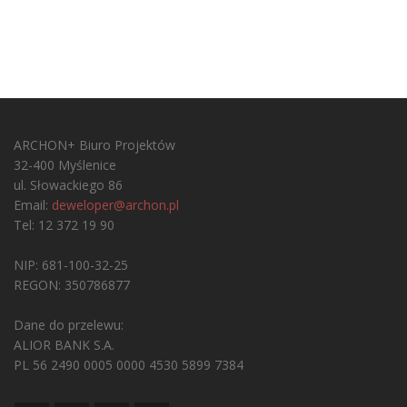
ARCHON+ Biuro Projektów
32-400 Myślenice
ul. Słowackiego 86
Email:
deweloper@archon.pl
Tel: 12 372 19 90
NIP: 681-100-32-25
REGON: 350786877
Dane do przelewu:
ALIOR BANK S.A.
PL 56 2490 0005 0000 4530 5899 7384