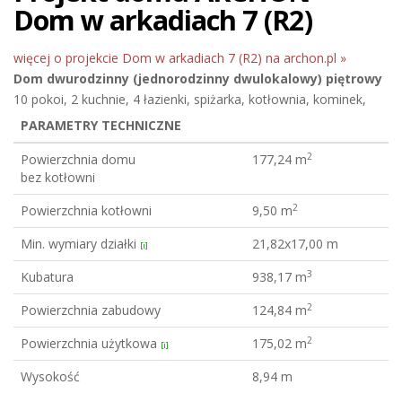
Dom w arkadiach 7 (R2)
więcej o projekcie Dom w arkadiach 7 (R2) na archon.pl »
Dom dwurodzinny (jednorodzinny dwulokalowy)
piętrowy
10 pokoi, 2 kuchnie, 4 łazienki, spiżarka, kotłownia, kominek,
PARAMETRY TECHNICZNE
2
Powierzchnia domu
177,24 m
bez kotłowni
2
Powierzchnia kotłowni
9,50 m
Min. wymiary działki
21,82x17,00 m
[i]
3
Kubatura
938,17 m
2
Powierzchnia zabudowy
124,84 m
2
Powierzchnia użytkowa
175,02 m
[i]
Wysokość
8,94 m