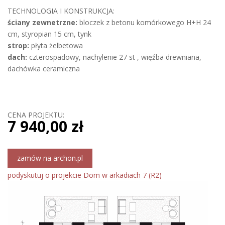
TECHNOLOGIA I KONSTRUKCJA:
ściany zewnetrzne:
bloczek z betonu komórkowego H+H 24
cm, styropian 15 cm, tynk
strop:
płyta żelbetowa
dach:
czterospadowy, nachylenie 27 st , więźba drewniana,
dachówka ceramiczna
CENA PROJEKTU:
7 940,00 zł
zamów na archon.pl
podyskutuj o projekcie Dom w arkadiach 7 (R2)