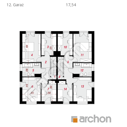
12. Garaż
17,54