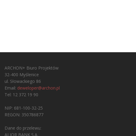
ARCHON+ Biuro Projektów
32-400 Myślenice
ul. Słowackiego 86
Email:
deweloper@archon.pl
Tel: 12 372 19 90
NIP: 681-100-32-25
REGON: 350786877
Dane do przelewu:
ALIOR BANK S.A.