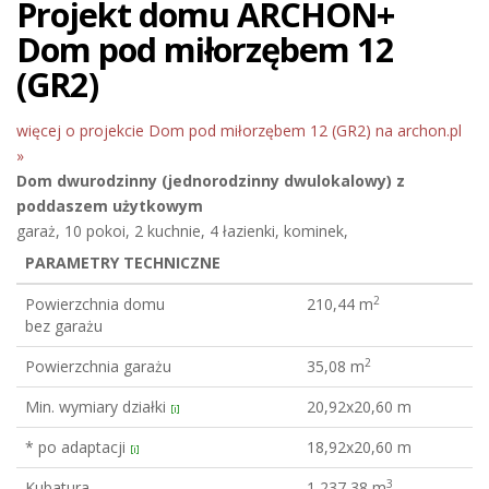
Projekt domu ARCHON+
Dom pod miłorzębem 12
(GR2)
więcej o projekcie Dom pod miłorzębem 12 (GR2) na archon.pl
»
Dom dwurodzinny (jednorodzinny dwulokalowy)
z
poddaszem użytkowym
garaż, 10 pokoi, 2 kuchnie, 4 łazienki, kominek,
PARAMETRY TECHNICZNE
2
Powierzchnia domu
210,44 m
bez garażu
2
Powierzchnia garażu
35,08 m
Min. wymiary działki
20,92x20,60 m
[i]
* po adaptacji
18,92x20,60 m
[i]
3
Kubatura
1 237,38 m