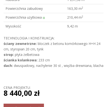
2
Powierzchnia zabudowy
163,30 m
2
Powierzchnia użytkowa
210,44 m
[i]
Wysokość
9,42 m
TECHNOLOGIA I KONSTRUKCJA:
ściany zewnetrzne:
bloczek z betonu komórkowego H+H 24
cm, styropian 20 cm, tynk
strop:
płyta żelbetowa
ścianka kolankowa:
233 cm
dach:
dwuspadowy, nachylenie 30 st , więźba drewniana, blacha
CENA PROJEKTU:
8 440,00 zł