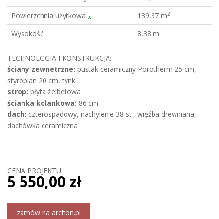
2
Powierzchnia użytkowa
139,37 m
[i]
Wysokość
8,38 m
TECHNOLOGIA I KONSTRUKCJA:
ściany zewnetrzne:
pustak ceramiczny Porotherm 25 cm,
styropian 20 cm, tynk
strop:
płyta żelbetowa
ścianka kolankowa:
86 cm
dach:
czterospadowy, nachylenie 38 st , więźba drewniana,
dachówka ceramiczna
CENA PROJEKTU:
5 550,00 zł
zamów na archon.pl