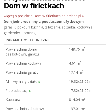
Dom w firletkach
więcej o projekcie Dom w firletkach na archon.pl »
Dom jednorodzinny
z poddaszem użytkowym
garaż, 6 pokoi, 1 kuchnia, 2 łazienki, spiżarka, kotłownia,
garderoby, kominek,
PARAMETRY TECHNICZNE
2
Powierzchnia domu
148,76 m
bez kotłowni, garażu
2
Powierzchnia kotłowni
4,61 m
2
Powierzchnia garażu
17,14 m
Min. wymiary działki
19,32x21,62 m
[i]
* po adaptacji
17,32x21,62 m
[i]
3
Kubatura
814,04 m
2
Powierzchnia zabudowy
137,01 m