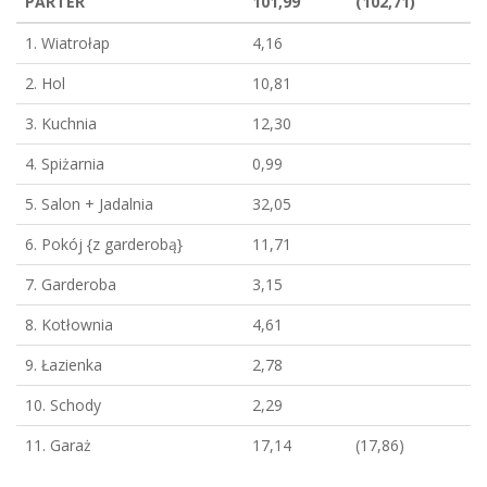
PARTER
101,99
(102,71)
1. Wiatrołap
4,16
2. Hol
10,81
3. Kuchnia
12,30
4. Spiżarnia
0,99
5. Salon + Jadalnia
32,05
6. Pokój {z garderobą}
11,71
7. Garderoba
3,15
8. Kotłownia
4,61
9. Łazienka
2,78
10. Schody
2,29
11. Garaż
17,14
(17,86)