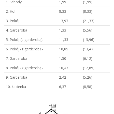
1. Schody
1,99
(1,99)
2. Hol
8,33
(8,33)
3. Pokój
13,97
(21,33)
4. Garderoba
1,33
(5,56)
5. Pokój {z garderobą}
11,33
(13,96)
6. Pokój {z garderobą}
10,85
(13,47)
7. Garderoba
1,50
(6,12)
8. Pokój {z garderobą}
10,43
(12,85)
9. Garderoba
2,42
(5,26)
10. Łazienka
6,37
(8,58)