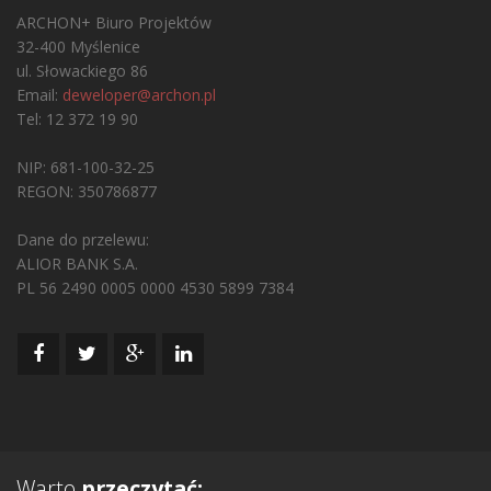
ARCHON+ Biuro Projektów
32-400 Myślenice
ul. Słowackiego 86
Email:
deweloper@archon.pl
Tel: 12 372 19 90
NIP: 681-100-32-25
REGON: 350786877
Dane do przelewu:
ALIOR BANK S.A.
PL 56 2490 0005 0000 4530 5899 7384
Warto
przeczytać: