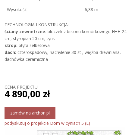
Wysokość
6,88 m
TECHNOLOGIA I KONSTRUKCJA:
ściany zewnetrzne:
bloczek z betonu komórkowego H+H 24
cm, styropian 20 cm, tynk
strop:
płyta żelbetowa
dach:
czterospadowy, nachylenie 30 st , więźba drewniana,
dachówka ceramiczna
CENA PROJEKTU:
4 890,00 zł
zamów na archon.pl
podyskutuj o projekcie Dom w cyniach 5 (E)