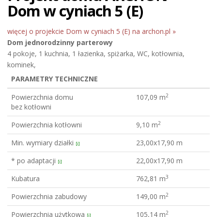
Dom w cyniach 5 (E)
więcej o projekcie Dom w cyniach 5 (E) na archon.pl »
Dom jednorodzinny
parterowy
4 pokoje, 1 kuchnia, 1 łazienka, spiżarka, WC, kotłownia,
kominek,
PARAMETRY TECHNICZNE
2
Powierzchnia domu
107,09 m
bez kotłowni
2
Powierzchnia kotłowni
9,10 m
Min. wymiary działki
23,00x17,90 m
[i]
* po adaptacji
22,00x17,90 m
[i]
3
Kubatura
762,81 m
2
Powierzchnia zabudowy
149,00 m
2
Powierzchnia użytkowa
105,14 m
[i]