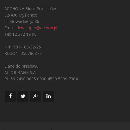
ARCHON+ Biuro Projektów
32-400 Myślenice
ul. Słowackiego 86
Email:
deweloper@archon.pl
Tel: 12 372 19 90
NIP: 681-100-32-25
REGON: 350786877
Dane do przelewu:
ALIOR BANK S.A.
PL 56 2490 0005 0000 4530 5899 7384