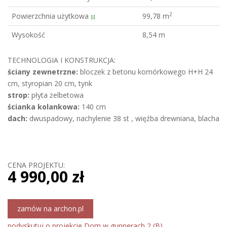
2
Powierzchnia użytkowa
99,78 m
[i]
Wysokość
8,54 m
TECHNOLOGIA I KONSTRUKCJA:
ściany zewnetrzne:
bloczek z betonu komórkowego H+H 24
cm, styropian 20 cm, tynk
strop:
płyta żelbetowa
ścianka kolankowa:
140 cm
dach:
dwuspadowy, nachylenie 38 st , więźba drewniana, blacha
CENA PROJEKTU:
4 990,00 zł
zamów na archon.pl
podyskutuj o projekcie Dom w gunnerach 2 (B)