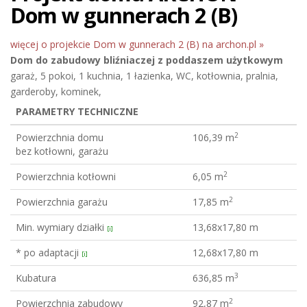
Dom w gunnerach 2 (B)
więcej o projekcie Dom w gunnerach 2 (B) na archon.pl »
Dom do zabudowy bliźniaczej
z poddaszem użytkowym
garaż, 5 pokoi, 1 kuchnia, 1 łazienka, WC, kotłownia, pralnia,
garderoby, kominek,
PARAMETRY TECHNICZNE
2
Powierzchnia domu
106,39 m
bez kotłowni, garażu
2
Powierzchnia kotłowni
6,05 m
2
Powierzchnia garażu
17,85 m
Min. wymiary działki
13,68x17,80 m
[i]
* po adaptacji
12,68x17,80 m
[i]
3
Kubatura
636,85 m
2
Powierzchnia zabudowy
92,87 m