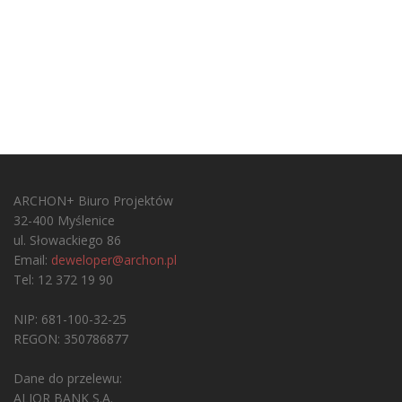
ARCHON+ Biuro Projektów
32-400 Myślenice
ul. Słowackiego 86
Email:
deweloper@archon.pl
Tel: 12 372 19 90
NIP: 681-100-32-25
REGON: 350786877
Dane do przelewu:
ALIOR BANK S.A.