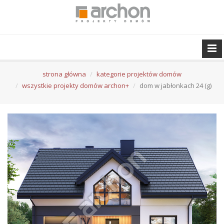
strona główna
kategorie projektów domów
wszystkie projekty domów archon+
dom w jabłonkach 24 (g)