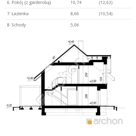
6. Pokój {z garderobą}
10,74
(12,62)
7. Łazienka
8,66
(10,54)
8. Schody
5,06