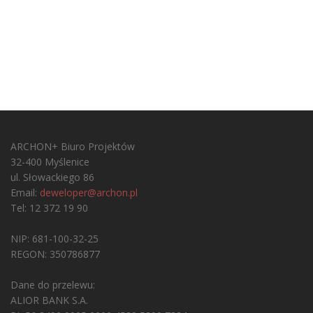
ARCHON+ Biuro Projektów
32-400 Myślenice
ul. Słowackiego 86
Email:
deweloper@archon.pl
Tel: 12 372 19 90
NIP: 681-100-32-25
REGON: 350786877
Dane do przelewu:
ALIOR BANK S.A.