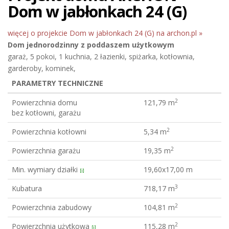
Dom w jabłonkach 24 (G)
więcej o projekcie Dom w jabłonkach 24 (G) na archon.pl »
Dom jednorodzinny
z poddaszem użytkowym
garaż, 5 pokoi, 1 kuchnia, 2 łazienki, spiżarka, kotłownia,
garderoby, kominek,
PARAMETRY TECHNICZNE
2
Powierzchnia domu
121,79 m
bez kotłowni, garażu
2
Powierzchnia kotłowni
5,34 m
2
Powierzchnia garażu
19,35 m
Min. wymiary działki
19,60x17,00 m
[i]
3
Kubatura
718,17 m
2
Powierzchnia zabudowy
104,81 m
2
Powierzchnia użytkowa
115,28 m
[i]