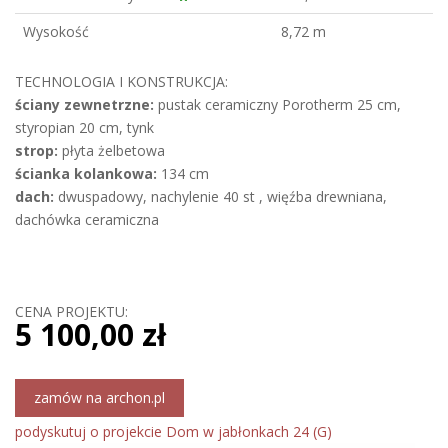
Wysokość
8,72 m
TECHNOLOGIA I KONSTRUKCJA:
ściany zewnetrzne:
pustak ceramiczny Porotherm 25 cm,
styropian 20 cm, tynk
strop:
płyta żelbetowa
ścianka kolankowa:
134 cm
dach:
dwuspadowy, nachylenie 40 st , więźba drewniana,
dachówka ceramiczna
CENA PROJEKTU:
5 100,00 zł
zamów na archon.pl
podyskutuj o projekcie Dom w jabłonkach 24 (G)