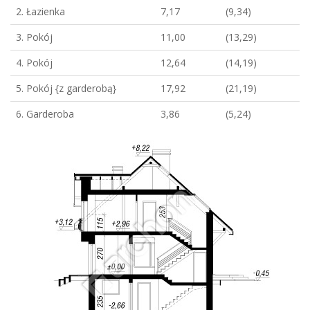
2. Łazienka
7,17
(9,34)
3. Pokój
11,00
(13,29)
4. Pokój
12,64
(14,19)
5. Pokój {z garderobą}
17,92
(21,19)
6. Garderoba
3,86
(5,24)