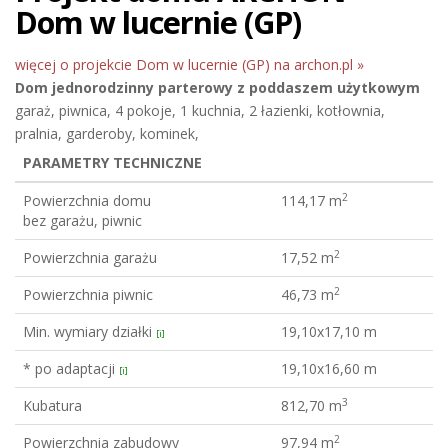
Dom w lucernie (GP)
więcej o projekcie Dom w lucernie (GP) na archon.pl »
Dom jednorodzinny
parterowy z poddaszem użytkowym
garaż, piwnica, 4 pokoje, 1 kuchnia, 2 łazienki, kotłownia,
pralnia, garderoby, kominek,
PARAMETRY TECHNICZNE
2
Powierzchnia domu
114,17 m
bez garażu, piwnic
2
Powierzchnia garażu
17,52 m
2
Powierzchnia piwnic
46,73 m
Min. wymiary działki
19,10x17,10 m
[i]
* po adaptacji
19,10x16,60 m
[i]
3
Kubatura
812,70 m
2
Powierzchnia zabudowy
97,94 m