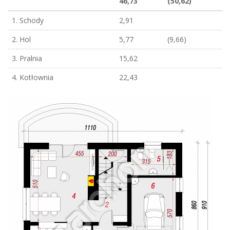
46,73
(50,62)
1. Schody
2,91
2. Hol
5,77
(9,66)
3. Pralnia
15,62
4. Kotłownia
22,43