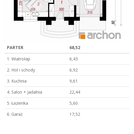
PARTER
68,52
1. Wiatrołap
6,43
2. Hol i schody
6,92
3. Kuchnia
9,61
4. Salon + Jadalnia
22,44
5. Łazienka
5,60
6. Garaż
17,52