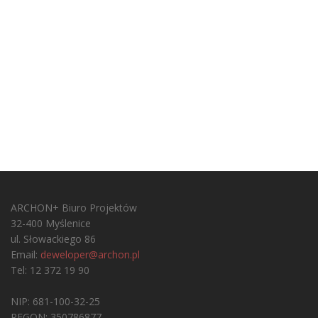
ARCHON+ Biuro Projektów
32-400 Myślenice
ul. Słowackiego 86
Email:
deweloper@archon.pl
Tel: 12 372 19 90
NIP: 681-100-32-25
REGON: 350786877