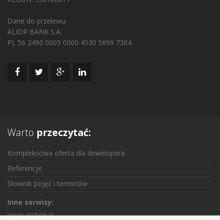
Dane do przelewu:
ALIOR BANK S.A.
PL 56 2490 0005 0000 4530 5899 7384
Warto
przeczytać:
Kompleksowa oferta dla dewelopera
Referencje
Słownik pojęć i terminów
Inne serwisy:
www.archon.pl