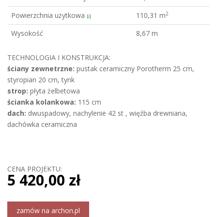
2
Powierzchnia użytkowa
110,31 m
[i]
Wysokość
8,67 m
TECHNOLOGIA I KONSTRUKCJA:
ściany zewnetrzne:
pustak ceramiczny Porotherm 25 cm,
styropian 20 cm, tynk
strop:
płyta żelbetowa
ścianka kolankowa:
115 cm
dach:
dwuspadowy, nachylenie 42 st , więźba drewniana,
dachówka ceramiczna
CENA PROJEKTU:
5 420,00 zł
zamów na archon.pl