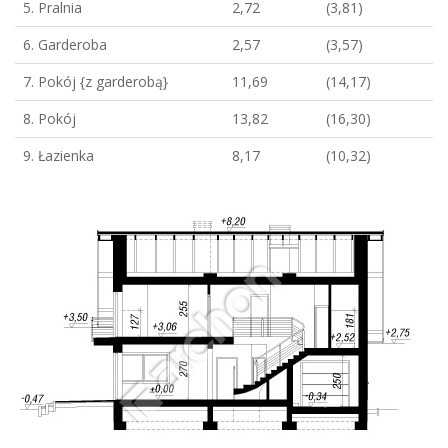
5. Pralnia
2,72
(3,81)
6. Garderoba
2,57
(3,57)
7. Pokój {z garderobą}
11,69
(14,17)
8. Pokój
13,82
(16,30)
9. Łazienka
8,17
(10,32)