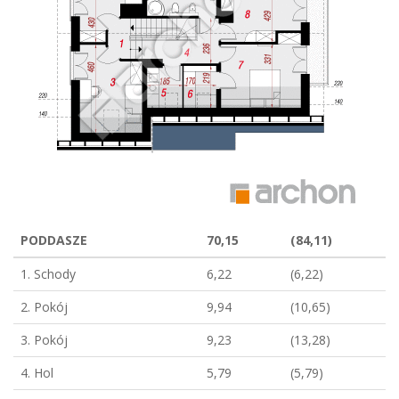
PODDASZE
70,15
(84,11)
1. Schody
6,22
(6,22)
2. Pokój
9,94
(10,65)
3. Pokój
9,23
(13,28)
4. Hol
5,79
(5,79)