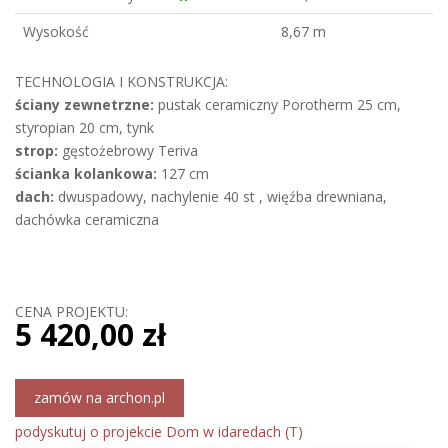
Wysokość
8,67 m
TECHNOLOGIA I KONSTRUKCJA:
ściany zewnetrzne:
pustak ceramiczny Porotherm 25 cm,
styropian 20 cm, tynk
strop:
gęstożebrowy Teriva
ścianka kolankowa:
127 cm
dach:
dwuspadowy, nachylenie 40 st , więźba drewniana,
dachówka ceramiczna
CENA PROJEKTU:
5 420,00 zł
zamów na archon.pl
podyskutuj o projekcie Dom w idaredach (T)