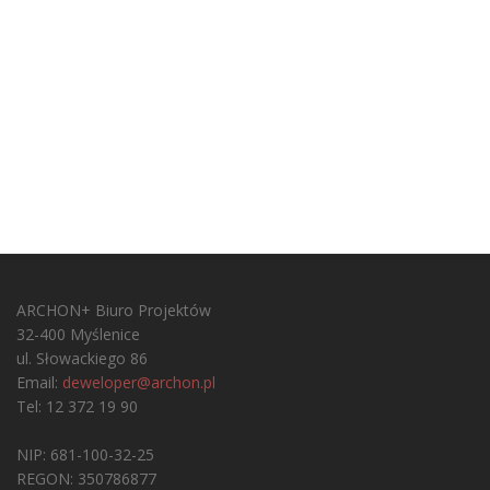
ARCHON+ Biuro Projektów
32-400 Myślenice
ul. Słowackiego 86
Email:
deweloper@archon.pl
Tel: 12 372 19 90
NIP: 681-100-32-25
REGON: 350786877