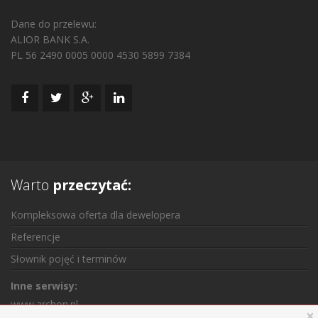
Dane do przelewu:
ALIOR BANK S.A.
PL 56 2490 0005 0000 4530 5899 7384
Warto
przeczytać:
Kompleksowa oferta dla dewelopera
Referencje
Słownik pojęć i terminów
Inne serwisy:
www.archon.pl
×