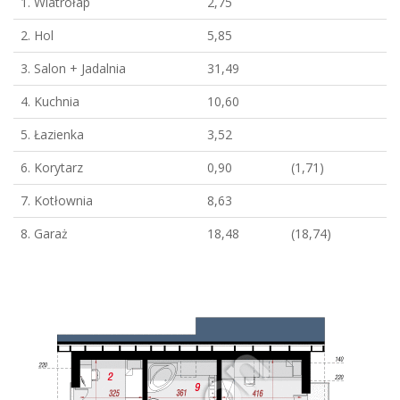
1. Wiatrołap
2,75
2. Hol
5,85
3. Salon + Jadalnia
31,49
4. Kuchnia
10,60
5. Łazienka
3,52
6. Korytarz
0,90
(1,71)
7. Kotłownia
8,63
8. Garaż
18,48
(18,74)