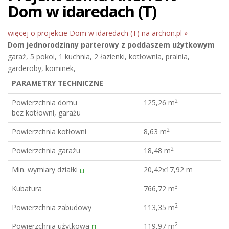
Dom w idaredach (T)
więcej o projekcie Dom w idaredach (T) na archon.pl »
Dom jednorodzinny
parterowy z poddaszem użytkowym
garaż, 5 pokoi, 1 kuchnia, 2 łazienki, kotłownia, pralnia,
garderoby, kominek,
PARAMETRY TECHNICZNE
2
Powierzchnia domu
125,26 m
bez kotłowni, garażu
2
Powierzchnia kotłowni
8,63 m
2
Powierzchnia garażu
18,48 m
Min. wymiary działki
20,42x17,92 m
[i]
3
Kubatura
766,72 m
2
Powierzchnia zabudowy
113,35 m
2
Powierzchnia użytkowa
119,97 m
[i]