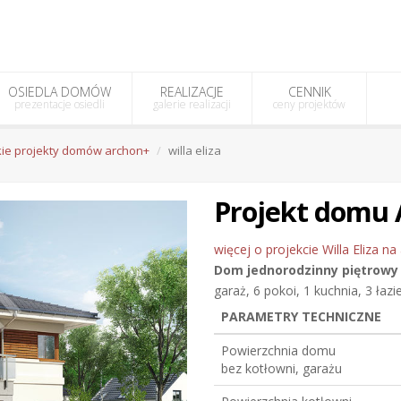
OSIEDLA DOMÓW
REALIZACJE
CENNIK
prezentacje osiedli
galerie realizacji
ceny projektów
ie projekty domów archon+
willa eliza
Projekt domu 
więcej o projekcie Willa Eliza na
Dom jednorodzinny
piętrowy
garaż, 6 pokoi, 1 kuchnia, 3 łazi
PARAMETRY TECHNICZNE
Powierzchnia domu
bez kotłowni, garażu