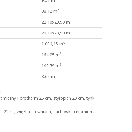
9,51 m
2
38,12 m
22,10x23,90 m
20,10x23,90 m
3
1 084,15 m
2
164,25 m
2
142,59 m
8,64 m
:
amiczny Porotherm 25 cm, styropian 20 cm, tynk
e 22 st , więźba drewniana, dachówka ceramiczna