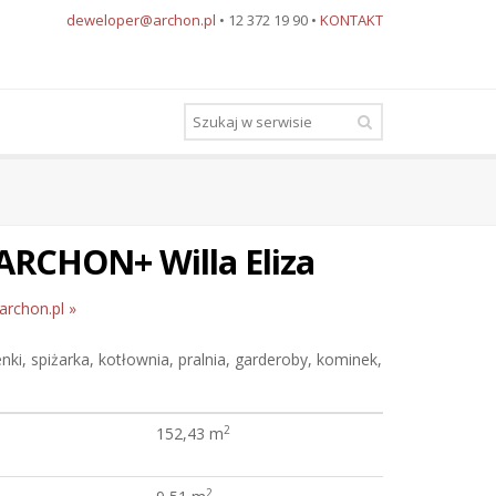
deweloper@archon.pl
• 12 372 19 90 •
KONTAKT
ARCHON+ Willa Eliza
 archon.pl »
enki, spiżarka, kotłownia, pralnia, garderoby, kominek,
2
152,43 m
2