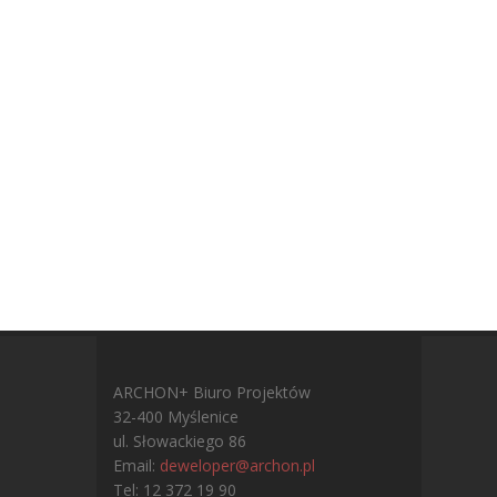
ARCHON+ Biuro Projektów
32-400 Myślenice
ul. Słowackiego 86
Email:
deweloper@archon.pl
Tel: 12 372 19 90