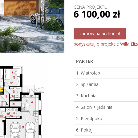
CENA PROJEKTU:
6 100,00 zł
zamów na archon.pl
podyskutuj o projekcie Willa Eliz
PARTER
1. Wiatrołap
2. Spiżarnia
3. Kuchnia
4. Salon + Jadalnia
5. Przedpokój
6. Pokój