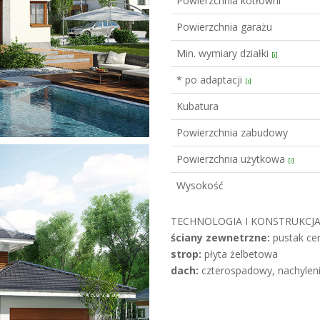
Powierzchnia kotłowni
Powierzchnia garażu
Min. wymiary działki
[i]
* po adaptacji
[i]
Kubatura
Powierzchnia zabudowy
Powierzchnia użytkowa
[i]
Wysokość
TECHNOLOGIA I KONSTRUKCJA
ściany zewnetrzne:
pustak cer
strop:
płyta żelbetowa
dach:
czterospadowy, nachyleni