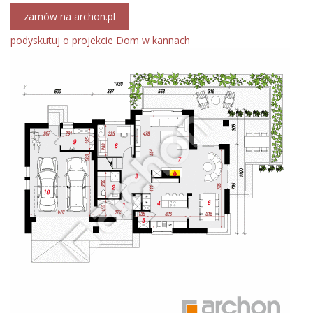
zamów na archon.pl
podyskutuj o projekcie Dom w kannach