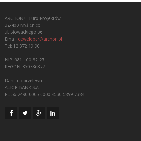
ARCHON+ Biuro Projektów
32-400 Myślenice
ul. Słowackiego 86
Email:
deweloper@archon.pl
Tel: 12 372 19 90
NIP: 681-100-32-25
REGON: 350786877
Dane do przelewu:
ALIOR BANK S.A.
PL 56 2490 0005 0000 4530 5899 7384