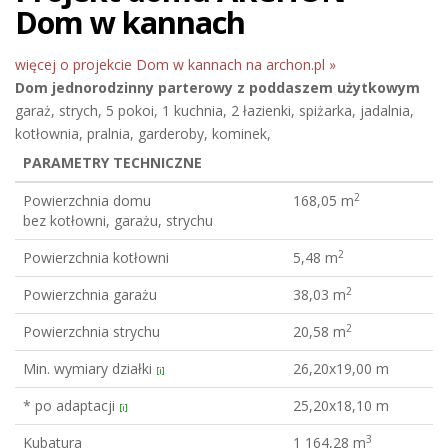
Dom w kannach
więcej o projekcie Dom w kannach na archon.pl »
Dom jednorodzinny
parterowy z poddaszem użytkowym
garaż, strych, 5 pokoi, 1 kuchnia, 2 łazienki, spiżarka, jadalnia,
kotłownia, pralnia, garderoby, kominek,
PARAMETRY TECHNICZNE
2
Powierzchnia domu
168,05 m
bez kotłowni, garażu, strychu
2
Powierzchnia kotłowni
5,48 m
2
Powierzchnia garażu
38,03 m
2
Powierzchnia strychu
20,58 m
Min. wymiary działki
26,20x19,00 m
[i]
* po adaptacji
25,20x18,10 m
[i]
3
Kubatura
1 164,28 m