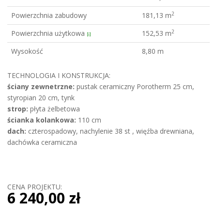
2
Powierzchnia zabudowy
181,13 m
2
Powierzchnia użytkowa
152,53 m
[i]
Wysokość
8,80 m
TECHNOLOGIA I KONSTRUKCJA:
ściany zewnetrzne:
pustak ceramiczny Porotherm 25 cm,
styropian 20 cm, tynk
strop:
płyta żelbetowa
ścianka kolankowa:
110 cm
dach:
czterospadowy, nachylenie 38 st , więźba drewniana,
dachówka ceramiczna
CENA PROJEKTU:
6 240,00 zł