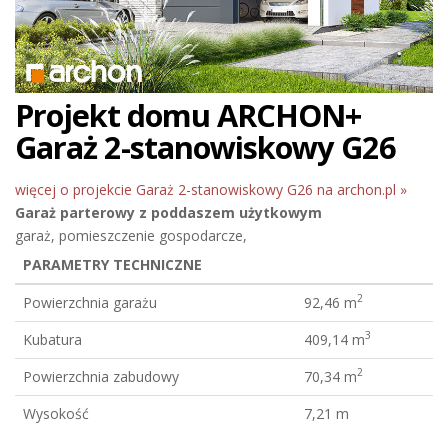
Projekt domu ARCHON+
Garaż 2-stanowiskowy G26
więcej o projekcie Garaż 2-stanowiskowy G26 na archon.pl »
Garaż
parterowy z poddaszem użytkowym
garaż, pomieszczenie gospodarcze,
PARAMETRY TECHNICZNE
2
Powierzchnia garażu
92,46 m
3
Kubatura
409,14 m
2
Powierzchnia zabudowy
70,34 m
Wysokość
7,21 m