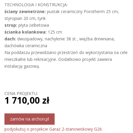
TECHNOLOGIA I KONSTRUKCJA:
ściany zewnetrzne:
pustak ceramiczny Porotherm 25 cm,
styropian 20 cm, tynk
strop:
płyta żelbetowa
ścianka kolankowa:
125 cm
dach:
dwuspadowy, nachylenie 38 st , więźba drewniana,
dachówka ceramiczna
Na poddaszu przewidziano przestrzeń do wykorzystania na cele
mieszkalne lub rekreacyjne. Dodatkowo projekt zawiera
instalację gazową.
CENA PROJEKTU:
1 710,00 zł
zamów na archon.pl
podyskutuj o projekcie Garaż 2-stanowiskowy G26