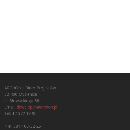
ARCHON+ Biuro Projektów
32-400 Myślenice
ul. Słowackiego 86
Email:
deweloper@archon.pl
Tel: 12 372 19 90
NIP: 681-100-32-25