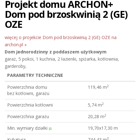
Projekt domu ARCHON+
Dom pod brzoskwinią 2 (GE)
OZE
więcej o projekcie Dom pod brzoskwinią 2 (GE) OZE na
archon.pl »
Dom jednorodzinny
z poddaszem użytkowym
garaż, 5 pokoi, 1 kuchnia, 2 łazienki, spiżarka, kotłownia,
garderoby,
PARAMETRY TECHNICZNE
2
Powierzchnia domu
119,46 m
bez kotłowni, garażu
2
Powierzchnia kotłowni
5,74 m
2
Powierzchnia garażu
20,28 m
Min. wymiary działki
19,70x17,30 m
[i]
3
Kubatura
744,43 m