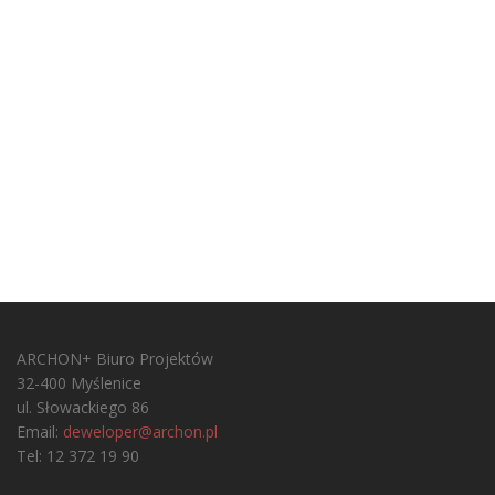
ARCHON+ Biuro Projektów
32-400 Myślenice
ul. Słowackiego 86
Email:
deweloper@archon.pl
Tel: 12 372 19 90