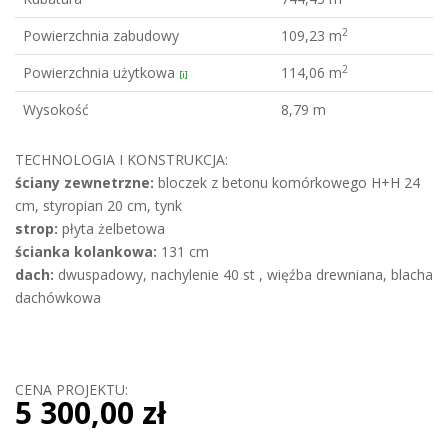
2
Powierzchnia zabudowy
109,23 m
2
Powierzchnia użytkowa
114,06 m
[i]
Wysokość
8,79 m
TECHNOLOGIA I KONSTRUKCJA:
ściany zewnetrzne:
bloczek z betonu komórkowego H+H 24
cm, styropian 20 cm, tynk
strop:
płyta żelbetowa
ścianka kolankowa:
131 cm
dach:
dwuspadowy, nachylenie 40 st , więźba drewniana, blacha
dachówkowa
CENA PROJEKTU:
5 300,00 zł