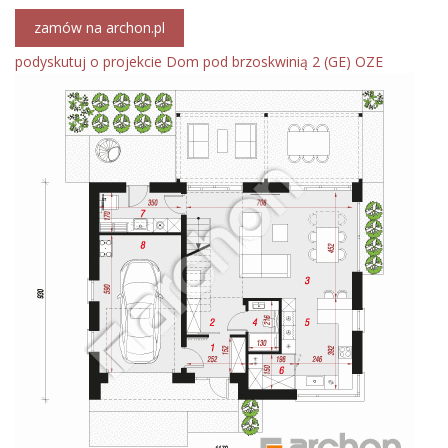
zamów na archon.pl
podyskutuj o projekcie Dom pod brzoskwinią 2 (GE) OZE