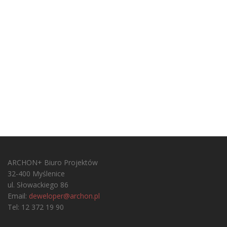
ARCHON+ Biuro Projektów
32-400 Myślenice
ul. Słowackiego 86
Email:
deweloper@archon.pl
Tel: 12 372 19 90