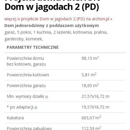
Dom w jagodach 2 (PD)
więcej o projekcie Dom w jagodach 2 (PD) na archon.pl »
Dom jednorodzinny
z poddaszem użytkowym
garaż, 5 pokoi, 1 kuchnia, 2 łazienki, kotłownia, pralnia,
garderoby, kominek,
PARAMETRY TECHNICZNE
2
Powierzchnia domu
98,13 m
bez kotłowni, garażu
2
Powierzchnia kotłowni
5,81 m
2
Powierzchnia garażu
18,65 m
Min. wymiary działki
21,57x16,72 m
[i]
* po adaptacji
19,57x16,72 m
[i]
3
Kubatura
603,07 m
2
Powierzchnia zabudowy
112,59 m