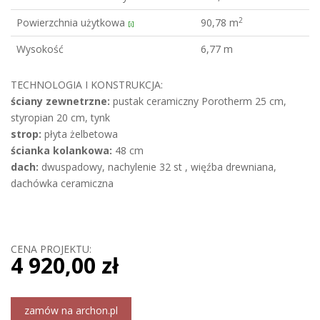
2
Powierzchnia użytkowa
90,78 m
[i]
Wysokość
6,77 m
TECHNOLOGIA I KONSTRUKCJA:
ściany zewnetrzne:
pustak ceramiczny Porotherm 25 cm,
styropian 20 cm, tynk
strop:
płyta żelbetowa
ścianka kolankowa:
48 cm
dach:
dwuspadowy, nachylenie 32 st , więźba drewniana,
dachówka ceramiczna
CENA PROJEKTU:
4 920,00 zł
zamów na archon.pl