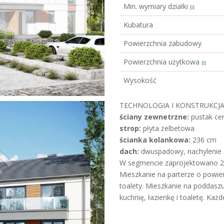
Min. wymiary działki
[i]
Kubatura
Powierzchnia zabudowy
Powierzchnia użytkowa
[i]
Wysokość
TECHNOLOGIA I KONSTRUKCJA
ściany zewnetrzne:
pustak cer
strop:
płyta żelbetowa
ścianka kolankowa:
236 cm
dach:
dwuspadowy, nachylenie 3
W segmencie zaprojektowano 2 
Mieszkanie na parterze o powierz
toalety. Mieszkanie na poddasz
kuchnię, łazienkę i toaletę. Każ