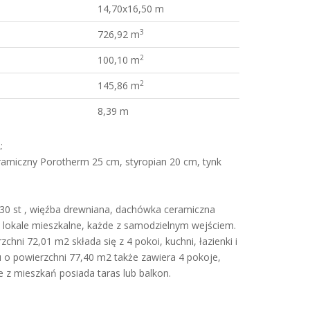
14,70x16,50 m
3
726,92 m
2
100,10 m
2
145,86 m
8,39 m
:
amiczny Porotherm 25 cm, styropian 20 cm, tynk
0 st , więźba drewniana, dachówka ceramiczna
lokale mieszkalne, każde z samodzielnym wejściem.
chni 72,01 m2 składa się z 4 pokoi, kuchni, łazienki i
u o powierzchni 77,40 m2 także zawiera 4 pokoje,
de z mieszkań posiada taras lub balkon.