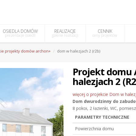
OSIEDLA DOMÓW
REALIZACJE
CENNIK
prezentacje osiedli
galerie realizacji
ceny projektów
ie projekty domów archon+
dom w halezjach 2 (r2b)
Projekt dom
halezjach 2 (R
więcej o projekcie Dom w halezj
Dom dwurodzinny do zabudow
8 pokoi, 2 łazienki, WC, pomies
PARAMETRY TECHNICZNE
Powierzchnia domu