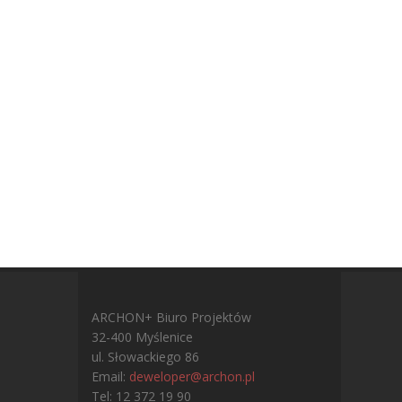
ARCHON+ Biuro Projektów
32-400 Myślenice
ul. Słowackiego 86
Email:
deweloper@archon.pl
Tel: 12 372 19 90