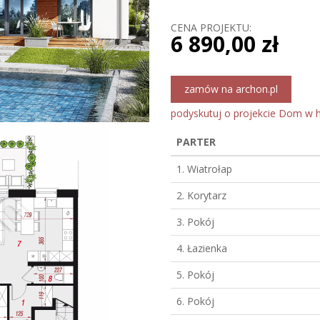
CENA PROJEKTU:
6 890,00 zł
zamów na archon.pl
podyskutuj o projekcie Dom w h
PARTER
1. Wiatrołap
2. Korytarz
3. Pokój
4. Łazienka
5. Pokój
6. Pokój