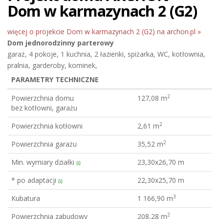
Dom w karmazynach 2 (G2)
więcej o projekcie Dom w karmazynach 2 (G2) na archon.pl »
Dom jednorodzinny
parterowy
garaż, 4 pokoje, 1 kuchnia, 2 łazienki, spiżarka, WC, kotłownia,
pralnia, garderoby, kominek,
PARAMETRY TECHNICZNE
2
Powierzchnia domu
127,08 m
bez kotłowni, garażu
2
Powierzchnia kotłowni
2,61 m
2
Powierzchnia garażu
35,52 m
Min. wymiary działki
23,30x26,70 m
[i]
* po adaptacji
22,30x25,70 m
[i]
3
Kubatura
1 166,90 m
2
Powierzchnia zabudowy
208,28 m