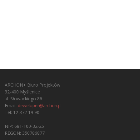
ARCHON+ Biuro Projektów
32-400 Myślenice
ul. Słowackiego 86
Email:
deweloper@archon.pl
Tel: 12 372 19 90
NIP: 681-100-32-25
REGON: 350786877