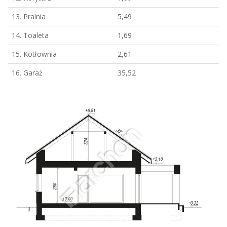
13. Pralnia
5,49
14. Toaleta
1,69
15. Kotłownia
2,61
16. Garaż
35,52