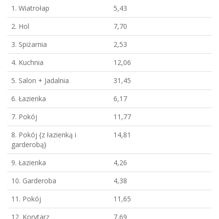
1. Wiatrołap
5,43
2. Hol
7,70
3. Spiżarnia
2,53
4. Kuchnia
12,06
5. Salon + Jadalnia
31,45
6. Łazienka
6,17
7. Pokój
11,77
8. Pokój {z łazienką i
14,81
garderobą}
9. Łazienka
4,26
10. Garderoba
4,38
11. Pokój
11,65
12. Korytarz
7,69