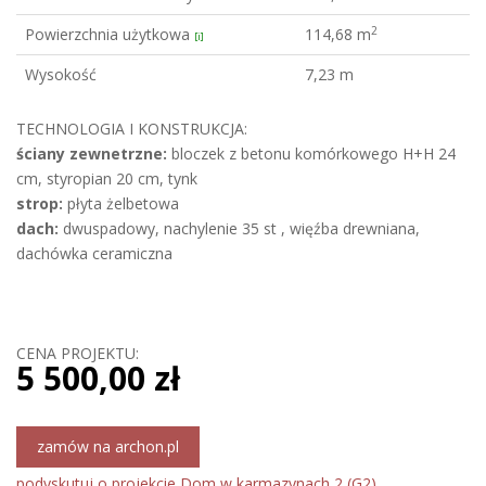
2
Powierzchnia użytkowa
114,68 m
[i]
Wysokość
7,23 m
TECHNOLOGIA I KONSTRUKCJA:
ściany zewnetrzne:
bloczek z betonu komórkowego H+H 24
cm, styropian 20 cm, tynk
strop:
płyta żelbetowa
dach:
dwuspadowy, nachylenie 35 st , więźba drewniana,
dachówka ceramiczna
CENA PROJEKTU:
5 500,00 zł
zamów na archon.pl
podyskutuj o projekcie Dom w karmazynach 2 (G2)