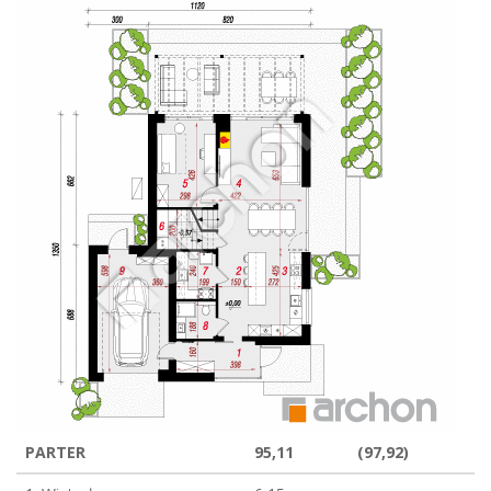
PARTER
95,11
(97,92)