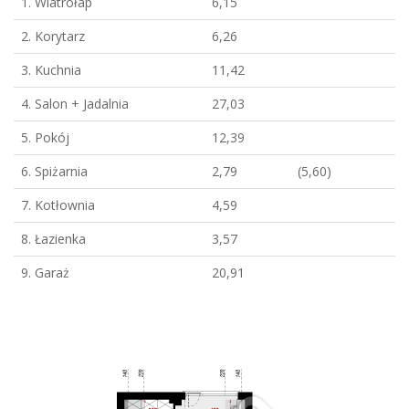
1. Wiatrołap
6,15
2. Korytarz
6,26
3. Kuchnia
11,42
4. Salon + Jadalnia
27,03
5. Pokój
12,39
6. Spiżarnia
2,79
(5,60)
7. Kotłownia
4,59
8. Łazienka
3,57
9. Garaż
20,91