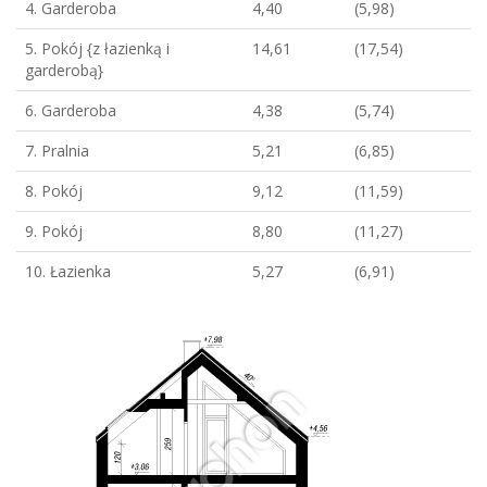
4. Garderoba
4,40
(5,98)
5. Pokój {z łazienką i
14,61
(17,54)
garderobą}
6. Garderoba
4,38
(5,74)
7. Pralnia
5,21
(6,85)
8. Pokój
9,12
(11,59)
9. Pokój
8,80
(11,27)
10. Łazienka
5,27
(6,91)