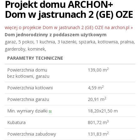
Projekt domu ARCHON+
Dom w jastrunach 2 (GE) OZE
więcej o projekcie Dom w jastrunach 2 (GE) OZE na archon.pl »
Dom jednorodzinny
z poddaszem użytkowym
garaż, 5 pokoi, 1 kuchnia, 3 łazienki, spiżarka, kotłownia, pralnia,
garderoby, kominek,
PARAMETRY TECHNICZNE
2
Powierzchnia domu
139,00 m
bez kotłowni, garażu
2
Powierzchnia kotłowni
4,59 m
2
Powierzchnia garażu
20,91 m
Min. wymiary działki
18,20x21,50 m
[i]
3
Kubatura
801,72 m
2
Powierzchnia zabudowy
131,83 m