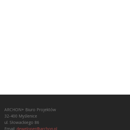
ARCHON+ Biuro Projektów
32-400 Myślenice
ul. Słowackiego 86
Email:
deweloper@archon.pl