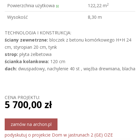
2
Powierzchnia użytkowa
122,22 m
[i]
Wysokość
8,30 m
TECHNOLOGIA I KONSTRUKCJA:
ściany zewnetrzne:
bloczek z betonu komórkowego H+H 24
cm, styropian 20 cm, tynk
strop:
płyta żelbetowa
ścianka kolankowa:
120 cm
dach:
dwuspadowy, nachylenie 40 st , więźba drewniana, blacha
CENA PROJEKTU:
5 700,00 zł
zamów na archon.pl
podyskutuj o projekcie Dom w jastrunach 2 (GE) OZE