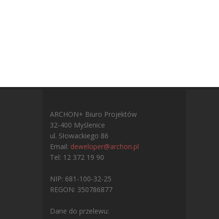
ARCHON+ Biuro Projektów
32-400 Myślenice
ul. Słowackiego 86
Email:
deweloper@archon.pl
Tel: 12 372 19 90
NIP: 681-100-32-25
REGON: 350786877
Dane do przelewu: