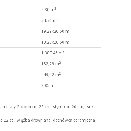
2
5,30 m
2
34,76 m
19,29x20,50 m
18,29x20,50 m
3
1 387,46 m
2
182,29 m
2
243,02 m
8,85 m
:
amiczny Porotherm 25 cm, styropian 20 cm, tynk
e 22 st , więźba drewniana, dachówka ceramiczna