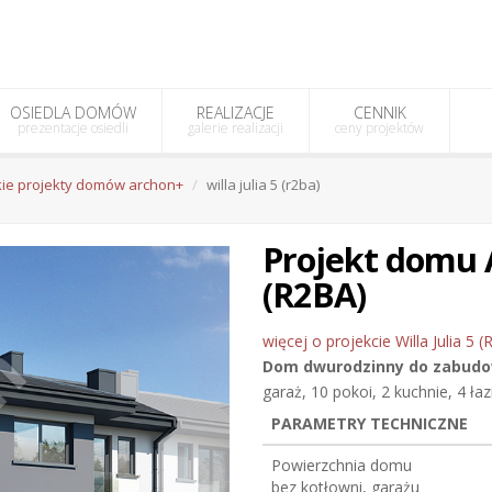
OSIEDLA DOMÓW
REALIZACJE
CENNIK
prezentacje osiedli
galerie realizacji
ceny projektów
ie projekty domów archon+
willa julia 5 (r2ba)
Projekt domu 
(R2BA)
więcej o projekcie Willa Julia 5 
Dom dwurodzinny do zabudow
garaż, 10 pokoi, 2 kuchnie, 4 ła
PARAMETRY TECHNICZNE
Powierzchnia domu
bez kotłowni, garażu