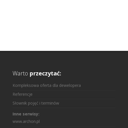
Warto
przeczytać:
Kompleksowa oferta dla dewelopera
Referencje
Słownik pojęć i terminów
Inne serwisy:
www.archon.pl