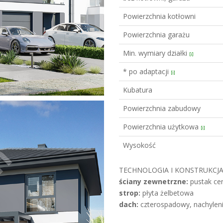
Powierzchnia kotłowni
Powierzchnia garażu
Min. wymiary działki
[i]
* po adaptacji
[i]
Kubatura
Powierzchnia zabudowy
Powierzchnia użytkowa
[i]
Wysokość
TECHNOLOGIA I KONSTRUKCJA
ściany zewnetrzne:
pustak cer
strop:
płyta żelbetowa
dach:
czterospadowy, nachyleni