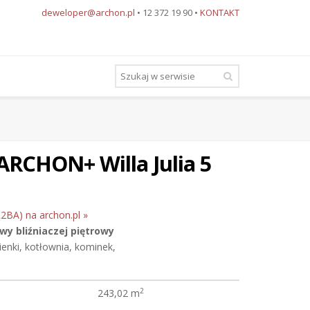
deweloper@archon.pl
• 12 372 19 90 •
KONTAKT
ARCHON+ Willa Julia 5
(R2BA) na archon.pl »
y bliźniaczej
piętrowy
zienki, kotłownia, kominek,
2
243,02 m