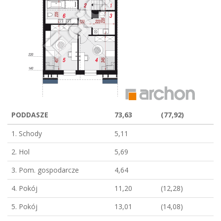
PODDASZE
73,63
(77,92)
1. Schody
5,11
2. Hol
5,69
3. Pom. gospodarcze
4,64
4. Pokój
11,20
(12,28)
5. Pokój
13,01
(14,08)