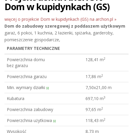
Dom w kupidynkach (GS)
więcej o projekcie Dom w kupidynkach (GS) na archon.pl »
Dom do zabudowy szeregowej
z poddaszem użytkowym
garaż, 6 pokoi, 1 kuchnia, 2 łazienki, spiżarka, garderoby,
pomieszczenie gospodarcze,
PARAMETRY TECHNICZNE
2
Powierzchnia domu
128,41 m
bez garażu
2
Powierzchnia garażu
17,86 m
Min. wymiary działki
7,50x21,00 m
[i]
3
Kubatura
697,10 m
2
Powierzchnia zabudowy
97,65 m
2
Powierzchnia użytkowa
118,43 m
[i]
Wysokość
8,73 m