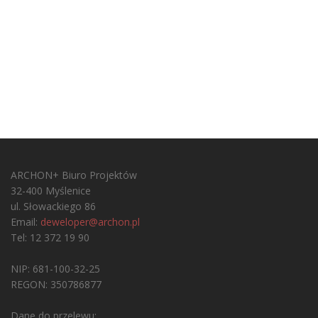
ARCHON+ Biuro Projektów
32-400 Myślenice
ul. Słowackiego 86
Email:
deweloper@archon.pl
Tel: 12 372 19 90
NIP: 681-100-32-25
REGON: 350786877
Dane do przelewu: