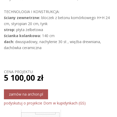
TECHNOLOGIA I KONSTRUKCJA:
ściany zewnetrzne:
bloczek z betonu komórkowego H+H 24
cm, styropian 20 cm, tynk
strop:
płyta żelbetowa
ścianka kolankowa:
140 cm
dach:
dwuspadowy, nachylenie 30 st , więźba drewniana,
dachówka ceramiczna
CENA PROJEKTU:
5 100,00 zł
zamów na archon.pl
podyskutuj o projekcie Dom w kupidynkach (GS)