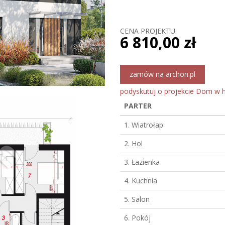
CENA PROJEKTU:
6 810,00 zł
zamów na archon.pl
podyskutuj o projekcie Dom w h
PARTER
1. Wiatrołap
2. Hol
3. Łazienka
4. Kuchnia
5. Salon
6. Pokój