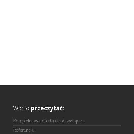
Warto
przeczytać:
Kompleksowa oferta dla dewelopera
Referencje