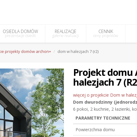
OSIEDLA DOMÓW
REALIZACJE
CENNIK
prezentacje osiedli
galerie realizacji
ceny projektów
ie projekty domów archon+
dom w halezjach 7 (r2)
Projekt dom
halezjach 7 (R2
więcej o projekcie Dom w halezj
Dom dwurodzinny (jednorod
6 pokoi, 2 kuchnie, 2 łazienki, k
PARAMETRY TECHNICZNE
Powierzchnia domu