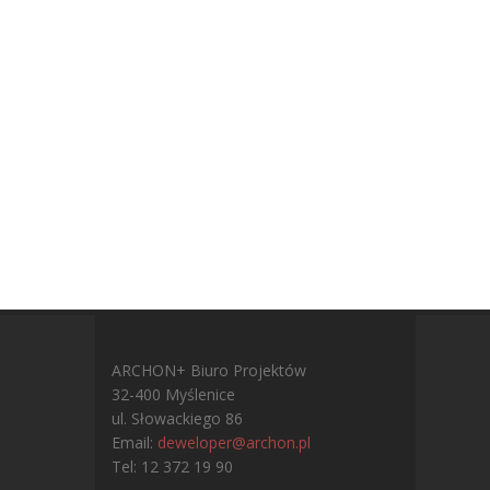
ARCHON+ Biuro Projektów
32-400 Myślenice
ul. Słowackiego 86
Email:
deweloper@archon.pl
Tel: 12 372 19 90