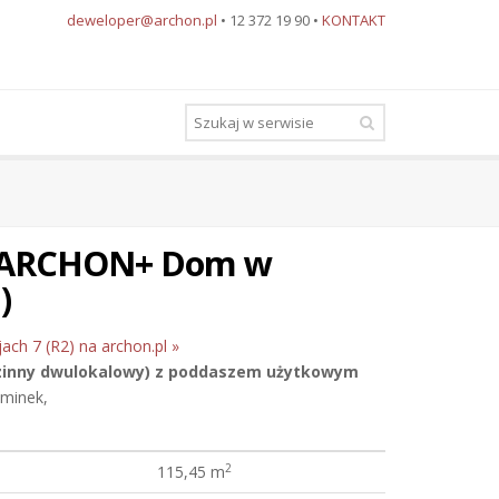
deweloper@archon.pl
• 12 372 19 90 •
KONTAKT
u ARCHON+ Dom w
)
ach 7 (R2) na archon.pl »
zinny dwulokalowy)
z poddaszem użytkowym
ominek,
2
115,45 m