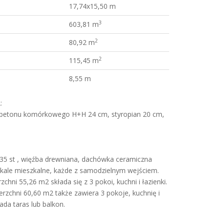
17,74x15,50 m
3
603,81 m
2
80,92 m
2
115,45 m
8,55 m
:
 betonu komórkowego H+H 24 cm, styropian 20 cm,
5 st , więźba drewniana, dachówka ceramiczna
kale mieszkalne, każde z samodzielnym wejściem.
chni 55,26 m2 składa się z 3 pokoi, kuchni i łazienki.
rzchni 60,60 m2 także zawiera 3 pokoje, kuchnię i
ada taras lub balkon.