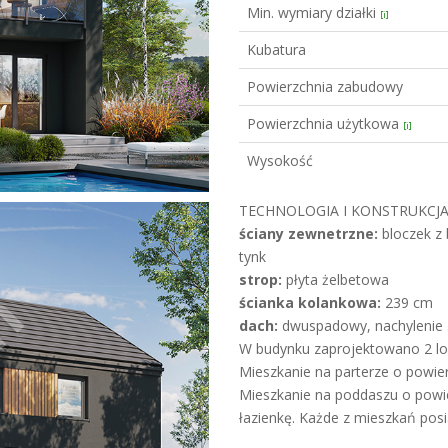
Min. wymiary działki
[i]
Kubatura
Powierzchnia zabudowy
Powierzchnia użytkowa
[i]
Wysokość
TECHNOLOGIA I KONSTRUKCJA
ściany zewnetrzne:
bloczek z
tynk
strop:
płyta żelbetowa
ścianka kolankowa:
239 cm
dach:
dwuspadowy, nachylenie 3
W budynku zaprojektowano 2 lo
Mieszkanie na parterze o powierz
Mieszkanie na poddaszu o powie
łazienkę. Każde z mieszkań posi