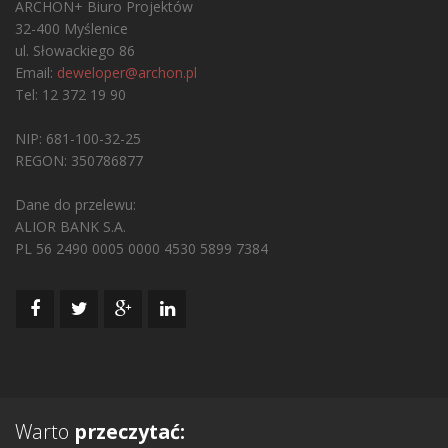
ARCHON+ Biuro Projektów
32-400 Myślenice
ul. Słowackiego 86
Email:
deweloper@archon.pl
Tel: 12 372 19 90
NIP: 681-100-32-25
REGON: 350786877
Dane do przelewu:
ALIOR BANK S.A.
PL 56 2490 0005 0000 4530 5899 7384
Warto
przeczytać: