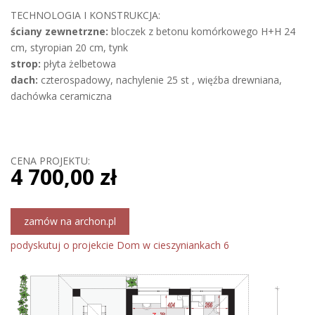
TECHNOLOGIA I KONSTRUKCJA:
ściany zewnetrzne:
bloczek z betonu komórkowego H+H 24
cm, styropian 20 cm, tynk
strop:
płyta żelbetowa
dach:
czterospadowy, nachylenie 25 st , więźba drewniana,
dachówka ceramiczna
CENA PROJEKTU:
4 700,00 zł
zamów na archon.pl
podyskutuj o projekcie Dom w cieszyniankach 6