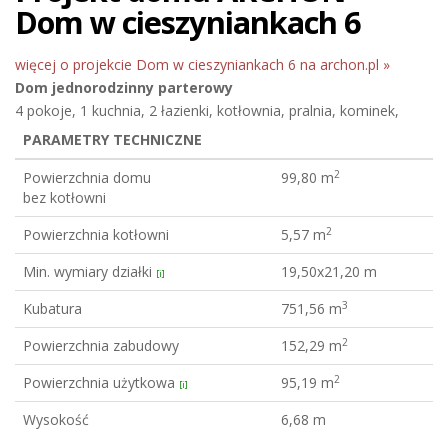
Dom w cieszyniankach 6
więcej o projekcie Dom w cieszyniankach 6 na archon.pl »
Dom jednorodzinny
parterowy
4 pokoje, 1 kuchnia, 2 łazienki, kotłownia, pralnia, kominek,
PARAMETRY TECHNICZNE
2
Powierzchnia domu
99,80 m
bez kotłowni
2
Powierzchnia kotłowni
5,57 m
Min. wymiary działki
19,50x21,20 m
[i]
3
Kubatura
751,56 m
2
Powierzchnia zabudowy
152,29 m
2
Powierzchnia użytkowa
95,19 m
[i]
Wysokość
6,68 m