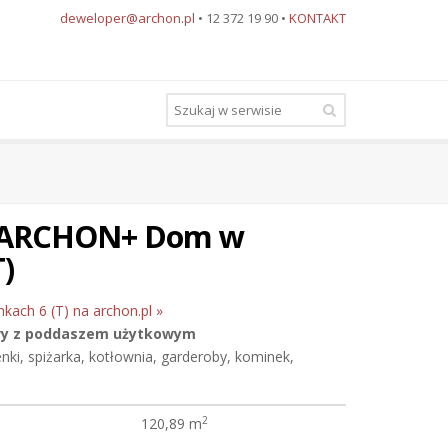
deweloper@archon.pl
• 12 372 19 90 •
KONTAKT
u ARCHON+ Dom w
T)
kach 6 (T) na archon.pl »
wy z poddaszem użytkowym
ienki, spiżarka, kotłownia, garderoby, kominek,
2
120,89 m