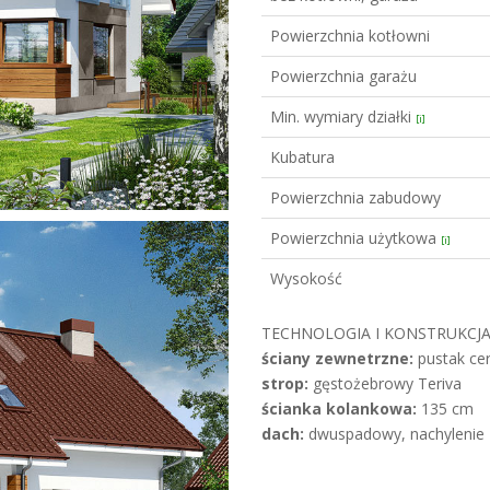
Powierzchnia kotłowni
Powierzchnia garażu
Min. wymiary działki
[i]
Kubatura
Powierzchnia zabudowy
Powierzchnia użytkowa
[i]
Wysokość
TECHNOLOGIA I KONSTRUKCJA
ściany zewnetrzne:
pustak cer
strop:
gęstożebrowy Teriva
ścianka kolankowa:
135 cm
dach:
dwuspadowy, nachylenie 4