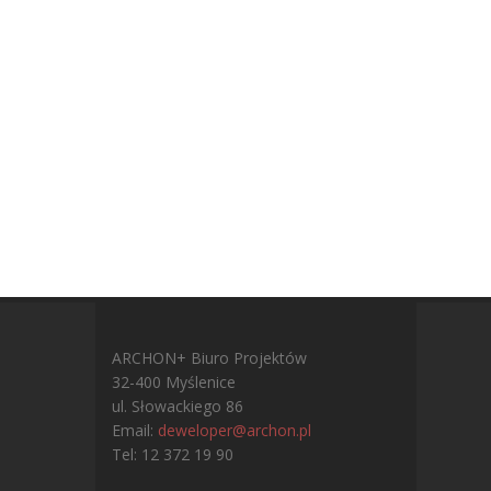
ARCHON+ Biuro Projektów
32-400 Myślenice
ul. Słowackiego 86
Email:
deweloper@archon.pl
Tel: 12 372 19 90