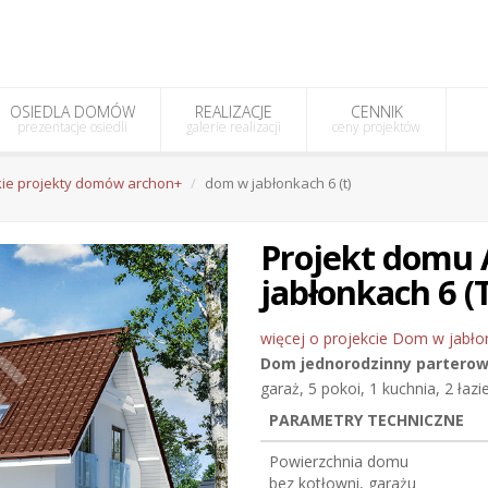
OSIEDLA DOMÓW
REALIZACJE
CENNIK
prezentacje osiedli
galerie realizacji
ceny projektów
ie projekty domów archon+
dom w jabłonkach 6 (t)
Projekt dom
jabłonkach 6 (
więcej o projekcie Dom w jabłon
Dom jednorodzinny
partero
garaż, 5 pokoi, 1 kuchnia, 2 łaz
PARAMETRY TECHNICZNE
Powierzchnia domu
bez kotłowni, garażu