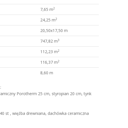
2
7,65 m
2
24,25 m
20,50x17,50 m
3
747,82 m
2
112,23 m
2
116,37 m
8,60 m
:
amiczny Porotherm 25 cm, styropian 20 cm, tynk
0 st , więźba drewniana, dachówka ceramiczna