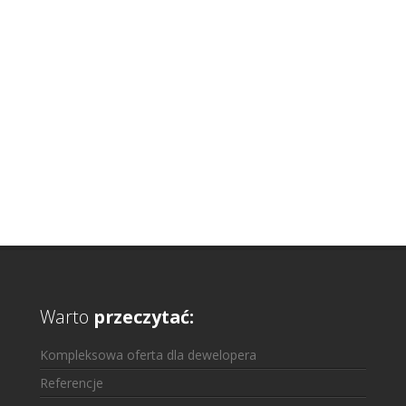
Warto
przeczytać:
Kompleksowa oferta dla dewelopera
Referencje