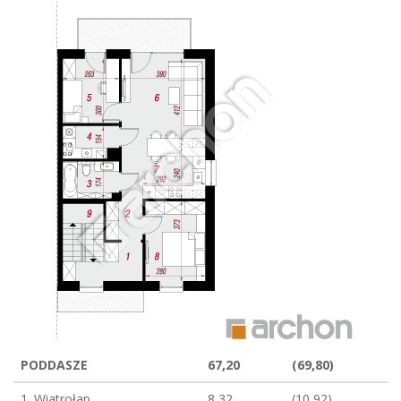
PODDASZE
67,20
(69,80)
1. Wiatrołap
8,32
(10,92)