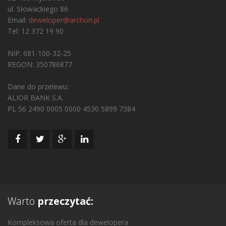
ul. Słowackiego 86
Email:
deweloper@archon.pl
Tel: 12 372 19 90
NIP: 681-100-32-25
REGON: 350786877
Dane do przelewu:
ALIOR BANK S.A.
PL 56 2490 0005 0000 4530 5899 7384
Warto
przeczytać:
Kompleksowa oferta dla dewelopera