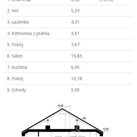
2. Hol
5,33
3. Łazienka
4,31
4. Kotłownia z pralnią
3,61
5. Pokój
7,67
6. Salon
15,83
7. Kuchnia
6,95
8. Pokój
10,18
9. Schody
5,00