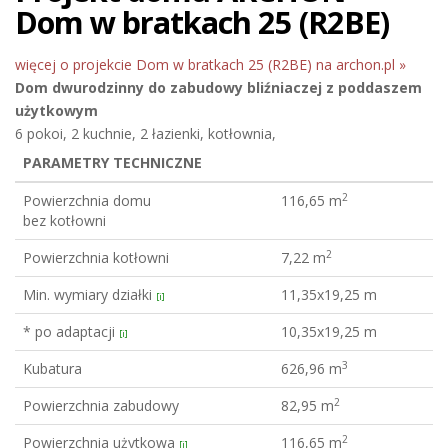
Dom w bratkach 25 (R2BE)
więcej o projekcie Dom w bratkach 25 (R2BE) na archon.pl »
Dom dwurodzinny do zabudowy bliźniaczej
z poddaszem
użytkowym
6 pokoi, 2 kuchnie, 2 łazienki, kotłownia,
PARAMETRY TECHNICZNE
2
Powierzchnia domu
116,65 m
bez kotłowni
2
Powierzchnia kotłowni
7,22 m
Min. wymiary działki
11,35x19,25 m
[i]
* po adaptacji
10,35x19,25 m
[i]
3
Kubatura
626,96 m
2
Powierzchnia zabudowy
82,95 m
2
Powierzchnia użytkowa
116,65 m
[i]