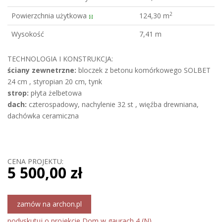
2
Powierzchnia użytkowa
124,30 m
[i]
Wysokość
7,41 m
TECHNOLOGIA I KONSTRUKCJA:
ściany zewnetrzne:
bloczek z betonu komórkowego SOLBET
24 cm , styropian 20 cm, tynk
strop:
płyta żelbetowa
dach:
czterospadowy, nachylenie 32 st , więźba drewniana,
dachówka ceramiczna
CENA PROJEKTU:
5 500,00 zł
zamów na archon.pl
podyskutuj o projekcie Dom w gaurach 4 (N)