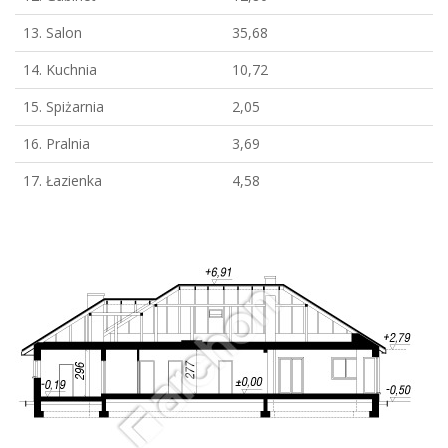
13. Salon
35,68
14. Kuchnia
10,72
15. Spiżarnia
2,05
16. Pralnia
3,69
17. Łazienka
4,58