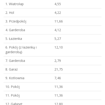
1. Wiatrołap
4,55
2. Hol
4,22
3. Przedpokój
11,66
4. Garderoba
4,12
5. Łazienka
5,27
6. Pokój {z łazienką i
12,10
garderobą}
7. Garderoba
2,79
8. Garaż
21,75
9. Kotłownia
7,46
10. Pokój
11,36
11. Pokój
11,36
12. Gabinet
12,80