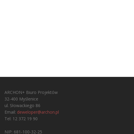
ARCHON+ Biuro Projektów
32-400 Myślenice
ul. Słowackiego 86
Email:
deweloper@archon.pl
Tel: 12 372 19 90
NIP: 681-100-32-25