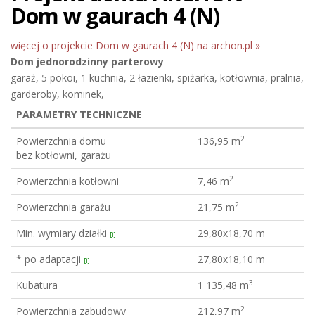
Dom w gaurach 4 (N)
więcej o projekcie Dom w gaurach 4 (N) na archon.pl »
Dom jednorodzinny
parterowy
garaż, 5 pokoi, 1 kuchnia, 2 łazienki, spiżarka, kotłownia, pralnia,
garderoby, kominek,
PARAMETRY TECHNICZNE
2
Powierzchnia domu
136,95 m
bez kotłowni, garażu
2
Powierzchnia kotłowni
7,46 m
2
Powierzchnia garażu
21,75 m
Min. wymiary działki
29,80x18,70 m
[i]
* po adaptacji
27,80x18,10 m
[i]
3
Kubatura
1 135,48 m
2
Powierzchnia zabudowy
212,97 m