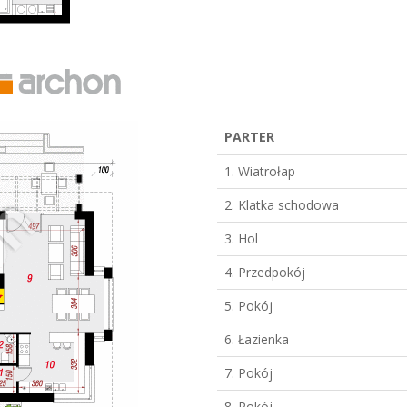
PARTER
1. Wiatrołap
2. Klatka schodowa
3. Hol
4. Przedpokój
5. Pokój
6. Łazienka
7. Pokój
8. Pokój