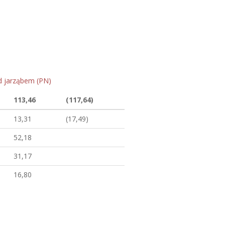
d jarząbem (PN)
113,46
(117,64)
13,31
(17,49)
52,18
31,17
16,80