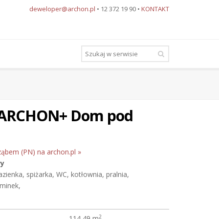
deweloper@archon.pl
• 12 372 19 90 •
KONTAKT
 ARCHON+ Dom pod
ząbem (PN) na archon.pl »
wy
azienka, spiżarka, WC, kotłownia, pralnia,
minek,
2
114,49 m