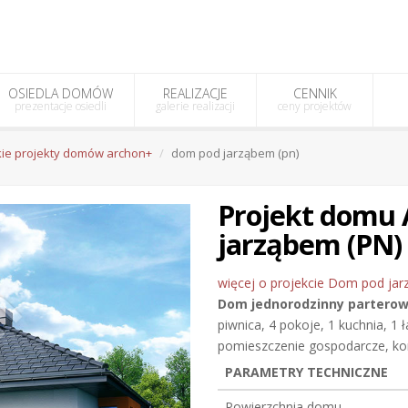
OSIEDLA DOMÓW
REALIZACJE
CENNIK
prezentacje osiedli
galerie realizacji
ceny projektów
ie projekty domów archon+
dom pod jarząbem (pn)
Projekt domu
jarząbem (PN)
więcej o projekcie Dom pod jar
Dom jednorodzinny
partero
piwnica, 4 pokoje, 1 kuchnia, 1 ł
pomieszczenie gospodarcze, ko
PARAMETRY TECHNICZNE
Powierzchnia domu