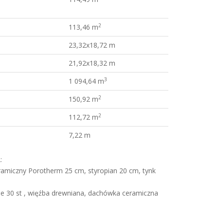
2
113,46 m
23,32x18,72 m
21,92x18,32 m
3
1 094,64 m
2
150,92 m
2
112,72 m
7,22 m
:
amiczny Porotherm 25 cm, styropian 20 cm, tynk
e 30 st , więźba drewniana, dachówka ceramiczna