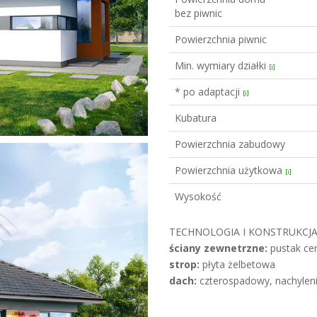
bez piwnic
Powierzchnia piwnic
Min. wymiary działki
[i]
* po adaptacji
[i]
Kubatura
Powierzchnia zabudowy
Powierzchnia użytkowa
[i]
Wysokość
TECHNOLOGIA I KONSTRUKCJA
ściany zewnetrzne:
pustak cer
strop:
płyta żelbetowa
dach:
czterospadowy, nachyleni