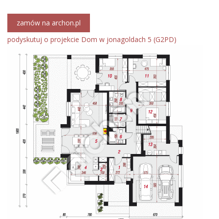
zamów na archon.pl
podyskutuj o projekcie Dom w jonagoldach 5 (G2PD)