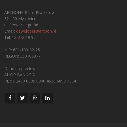
ARCHON+ Biuro Projektów
32-400 Myślenice
ul. Słowackiego 86
Email:
deweloper@archon.pl
Tel: 12 372 19 90
NIP: 681-100-32-25
REGON: 350786877
Dane do przelewu:
ALIOR BANK S.A.
PL 56 2490 0005 0000 4530 5899 7384