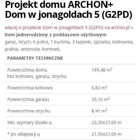
Projekt domu ARCHON+
Dom w jonagoldach 5 (G2PD)
więcej o projekcie Dom w jonagoldach 5 (G2PD) na archon.pl »
Dom jednorodzinny
z poddaszem użytkowym
garaż, strych, 6 pokoi, 1 kuchnia, 3 łazienki, spiżarka, kotłownia,
pralnia, antersola, kominek,
PARAMETRY TECHNICZNE
2
Powierzchnia domu
199,48 m
bez kotłowni, garażu, strychu
2
Powierzchnia kotłowni
6,82 m
2
Powierzchnia garażu
33,10 m
2
Powierzchnia strychu
8,41 m
Min. wymiary działki
23,30x27,00 m
[i]
* po adaptacji
21,50x27,00 m
[i]