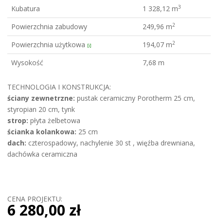
3
Kubatura
1 328,12 m
2
Powierzchnia zabudowy
249,96 m
2
Powierzchnia użytkowa
194,07 m
[i]
Wysokość
7,68 m
TECHNOLOGIA I KONSTRUKCJA:
ściany zewnetrzne:
pustak ceramiczny Porotherm 25 cm,
styropian 20 cm, tynk
strop:
płyta żelbetowa
ścianka kolankowa:
25 cm
dach:
czterospadowy, nachylenie 30 st , więźba drewniana,
dachówka ceramiczna
CENA PROJEKTU:
6 280,00 zł