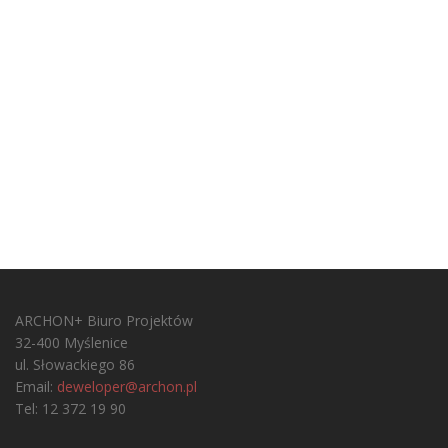
ARCHON+ Biuro Projektów
32-400 Myślenice
ul. Słowackiego 86
Email:
deweloper@archon.pl
Tel: 12 372 19 90