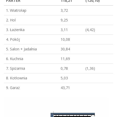
PARTER
118,21
(120,10)
1. Wiatrołap
3,72
2. Hol
9,25
3. Łazienka
3,11
(4,42)
4. Pokój
10,08
5. Salon + Jadalnia
30,84
6. Kuchnia
11,69
7. Spiżarnia
0,78
(1,36)
8. Kotłownia
5,03
9. Garaż
43,71