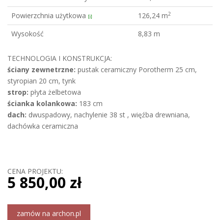
2
Powierzchnia użytkowa
126,24 m
[i]
Wysokość
8,83 m
TECHNOLOGIA I KONSTRUKCJA:
ściany zewnetrzne:
pustak ceramiczny Porotherm 25 cm,
styropian 20 cm, tynk
strop:
płyta żelbetowa
ścianka kolankowa:
183 cm
dach:
dwuspadowy, nachylenie 38 st , więźba drewniana,
dachówka ceramiczna
CENA PROJEKTU:
5 850,00 zł
zamów na archon.pl