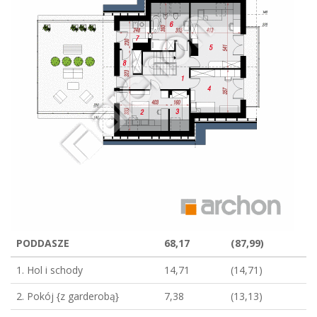
PODDASZE
68,17
(87,99)
1. Hol i schody
14,71
(14,71)
2. Pokój {z garderobą}
7,38
(13,13)