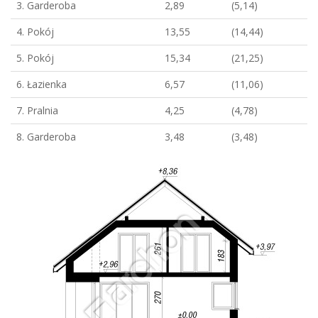
3. Garderoba
2,89
(5,14)
4. Pokój
13,55
(14,44)
5. Pokój
15,34
(21,25)
6. Łazienka
6,57
(11,06)
7. Pralnia
4,25
(4,78)
8. Garderoba
3,48
(3,48)