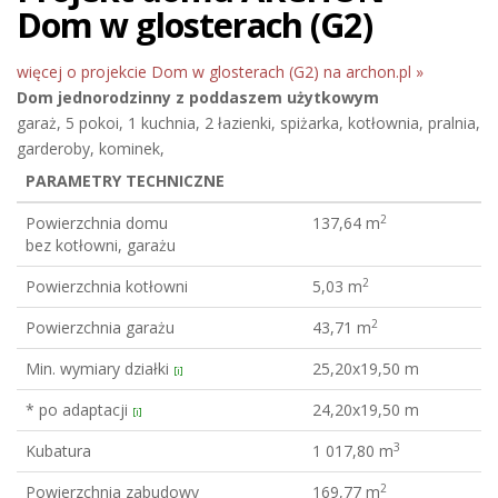
Dom w glosterach (G2)
więcej o projekcie Dom w glosterach (G2) na archon.pl »
Dom jednorodzinny
z poddaszem użytkowym
garaż, 5 pokoi, 1 kuchnia, 2 łazienki, spiżarka, kotłownia, pralnia,
garderoby, kominek,
PARAMETRY TECHNICZNE
2
Powierzchnia domu
137,64 m
bez kotłowni, garażu
2
Powierzchnia kotłowni
5,03 m
2
Powierzchnia garażu
43,71 m
Min. wymiary działki
25,20x19,50 m
[i]
* po adaptacji
24,20x19,50 m
[i]
3
Kubatura
1 017,80 m
2
Powierzchnia zabudowy
169,77 m