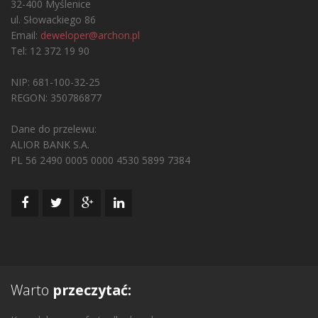
32-400 Myślenice
ul. Słowackiego 86
Email:
deweloper@archon.pl
Tel: 12 372 19 90
NIP: 681-100-32-25
REGON: 350786877
Dane do przelewu:
ALIOR BANK S.A.
PL 56 2490 0005 0000 4530 5899 7384
Warto
przeczytać: