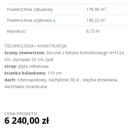
2
Powierzchnia zabudowy
179,96 m
2
Powierzchnia użytkowa
145,22 m
[i]
Wysokość
8,73 m
TECHNOLOGIA I KONSTRUKCJA:
ściany zewnetrzne:
bloczek z betonu komórkowego H+H 24
cm, styropian 20 cm, tynk
strop:
płyta żelbetowa
ścianka kolankowa:
110 cm
dach:
czterospadowy, nachylenie 38 st , więźba drewniana,
dachówka ceramiczna
CENA PROJEKTU:
6 240,00 zł