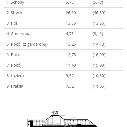
1. Schody
5,73
(5,73)
2. Strych
26,60
(46,39)
3. Hol
13,56
(13,56)
4. Garderoba
4,73
(8,46)
5. Pokój {z garderobą}
13,26
(14,13)
6. Pokój
12,73
(16,99)
7. Pokój
11,43
(15,98)
8. Łazienka
9,52
(10,30)
9. Pralnia
7,32
(11,05)