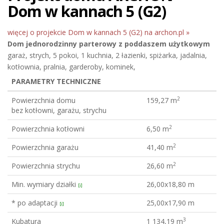
Dom w kannach 5 (G2)
więcej o projekcie Dom w kannach 5 (G2) na archon.pl »
Dom jednorodzinny
parterowy z poddaszem użytkowym
garaż, strych, 5 pokoi, 1 kuchnia, 2 łazienki, spiżarka, jadalnia,
kotłownia, pralnia, garderoby, kominek,
PARAMETRY TECHNICZNE
2
Powierzchnia domu
159,27 m
bez kotłowni, garażu, strychu
2
Powierzchnia kotłowni
6,50 m
2
Powierzchnia garażu
41,40 m
2
Powierzchnia strychu
26,60 m
Min. wymiary działki
26,00x18,80 m
[i]
* po adaptacji
25,00x17,90 m
[i]
3
Kubatura
1 134,19 m