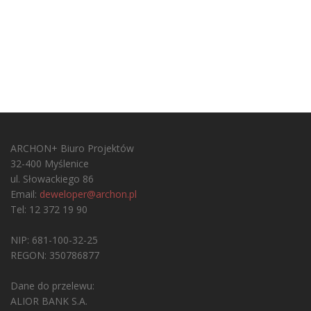
ARCHON+ Biuro Projektów
32-400 Myślenice
ul. Słowackiego 86
Email:
deweloper@archon.pl
Tel: 12 372 19 90
NIP: 681-100-32-25
REGON: 350786877
Dane do przelewu:
ALIOR BANK S.A.