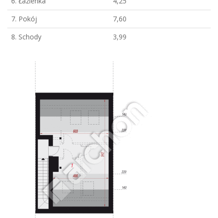
6. Łazienka
4,25
7. Pokój
7,60
8. Schody
3,99