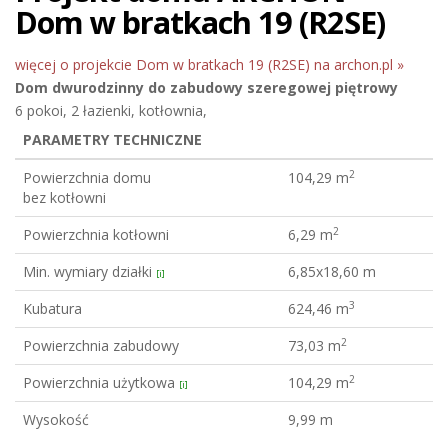
Dom w bratkach 19 (R2SE)
więcej o projekcie Dom w bratkach 19 (R2SE) na archon.pl »
Dom dwurodzinny do zabudowy szeregowej
piętrowy
6 pokoi, 2 łazienki, kotłownia,
PARAMETRY TECHNICZNE
2
Powierzchnia domu
104,29 m
bez kotłowni
2
Powierzchnia kotłowni
6,29 m
Min. wymiary działki
6,85x18,60 m
[i]
3
Kubatura
624,46 m
2
Powierzchnia zabudowy
73,03 m
2
Powierzchnia użytkowa
104,29 m
[i]
Wysokość
9,99 m