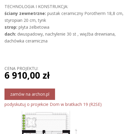
TECHNOLOGIA I KONSTRUKCJA:
ściany zewnetrzne:
pustak ceramiczny Porotherm 18,8 cm,
styropian 20 cm, tynk
strop:
płyta żelbetowa
dach:
dwuspadowy, nachylenie 30 st , więźba drewniana,
dachówka ceramiczna
CENA PROJEKTU:
6 910,00 zł
zamów na archon.pl
podyskutuj o projekcie Dom w bratkach 19 (R2SE)