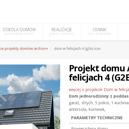
OSIEDLA DOMÓW
REALIZACJE
CENNIK
prezentacje osiedli
galerie realizacji
ceny projektów
ie projekty domów archon+
dom w felicjach 4 (g2e) oze
Projekt dom
felicjach 4 (G2
więcej o projekcie Dom w felicj
Dom jednorodzinny
z podda
garaż, strych, 5 pokoi, 1 kuchnia
antersola, kominek,
PARAMETRY TECHNICZNE
Powierzchnia domu