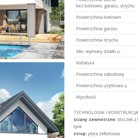
bez kotłowni, garażu, strychu
Powierzchnia kotłowni
Powierzchnia garażu
Powierzchnia strychu
Min. wymiary działki
[i]
Kubatura
Powierzchnia zabudowy
Powierzchnia użytkowa
[i]
Wysokość
TECHNOLOGIA I KONSTRUKCJA
ściany zewnetrzne:
bloczek z
tynk
strop:
płyta żelbetowa