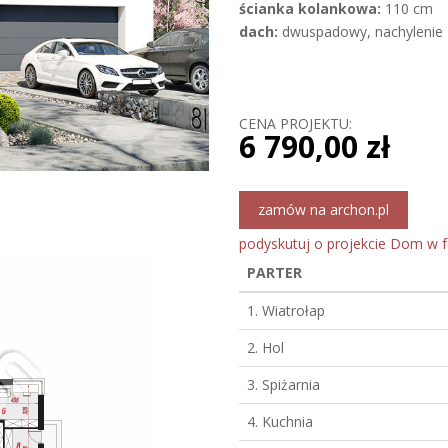
ścianka kolankowa:
110 cm
dach:
dwuspadowy, nachylenie 4
CENA PROJEKTU:
6 790,00 zł
zamów na archon.pl
podyskutuj o projekcie Dom w f
PARTER
1. Wiatrołap
2. Hol
3. Spiżarnia
4. Kuchnia