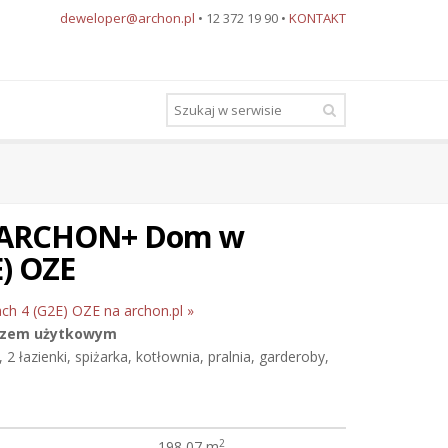
deweloper@archon.pl
• 12 372 19 90 •
KONTAKT
u ARCHON+ Dom w
E) OZE
ach 4 (G2E) OZE na archon.pl »
szem użytkowym
, 2 łazienki, spiżarka, kotłownia, pralnia, garderoby,
2
198,07 m