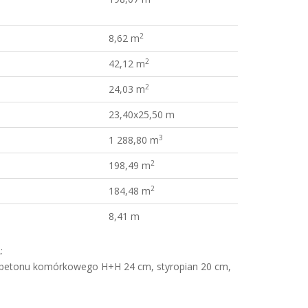
2
8,62 m
2
42,12 m
2
24,03 m
23,40x25,50 m
3
1 288,80 m
2
198,49 m
2
184,48 m
8,41 m
:
 betonu komórkowego H+H 24 cm, styropian 20 cm,