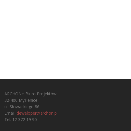
ARCHON+ Biuro Projektów
32-400 Myślenice
ul. Słowackiego 86
Email:
deweloper@archon.pl
Tel: 12 372 19 90