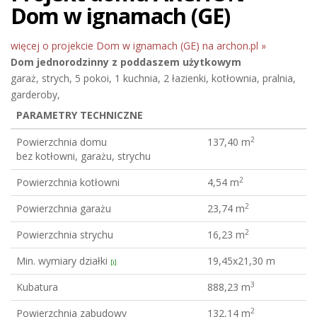
Dom w ignamach (GE)
więcej o projekcie Dom w ignamach (GE) na archon.pl »
Dom jednorodzinny
z poddaszem użytkowym
garaż, strych, 5 pokoi, 1 kuchnia, 2 łazienki, kotłownia, pralnia,
garderoby,
PARAMETRY TECHNICZNE
2
Powierzchnia domu
137,40 m
bez kotłowni, garażu, strychu
2
Powierzchnia kotłowni
4,54 m
2
Powierzchnia garażu
23,74 m
2
Powierzchnia strychu
16,23 m
Min. wymiary działki
19,45x21,30 m
[i]
3
Kubatura
888,23 m
2
Powierzchnia zabudowy
132,14 m