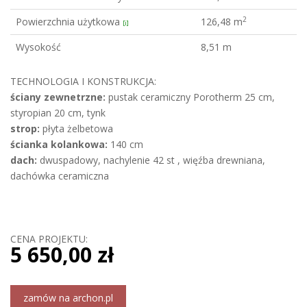
2
Powierzchnia użytkowa
126,48 m
[i]
Wysokość
8,51 m
TECHNOLOGIA I KONSTRUKCJA:
ściany zewnetrzne:
pustak ceramiczny Porotherm 25 cm,
styropian 20 cm, tynk
strop:
płyta żelbetowa
ścianka kolankowa:
140 cm
dach:
dwuspadowy, nachylenie 42 st , więźba drewniana,
dachówka ceramiczna
CENA PROJEKTU:
5 650,00 zł
zamów na archon.pl