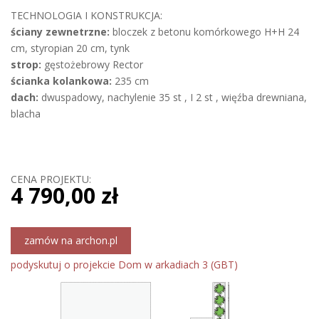
TECHNOLOGIA I KONSTRUKCJA:
ściany zewnetrzne:
bloczek z betonu komórkowego H+H 24
cm, styropian 20 cm, tynk
strop:
gęstożebrowy Rector
ścianka kolankowa:
235 cm
dach:
dwuspadowy, nachylenie 35 st ,
I
2 st , więźba drewniana,
blacha
CENA PROJEKTU:
4 790,00 zł
zamów na archon.pl
podyskutuj o projekcie Dom w arkadiach 3 (GBT)