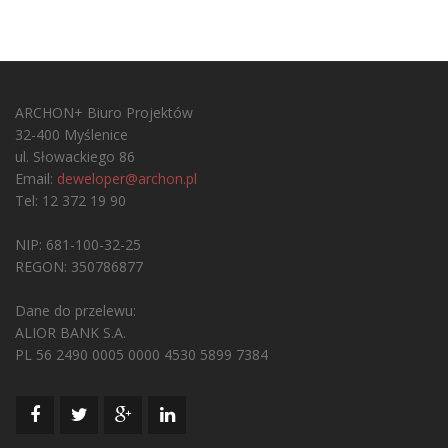
ARCHON+ Biuro Projektów
32-400 Myślenice
ul. Słowackiego 86
Email:
deweloper@archon.pl
Tel: 12 372 19 90
NIP: 681-100-32-25
REGON: 350786877
Dane do przelewu:
ALIOR BANK S.A.
PL 56 2490 0005 0000 4530 5899 7384