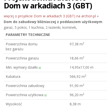
Dom w arkadiach 3 (GBT)
więcej o projekcie Dom w arkadiach 3 (GBT) na archon.pl »
Dom do zabudowy bliźniaczej
z poddaszem użytkowym
garaż, 5 pokoi, 1 kuchnia, 2 łazienki, kominek,
PARAMETRY TECHNICZNE
2
Powierzchnia domu
97,38 m
bez garażu
2
Powierzchnia garażu
18,66 m
Min. wymiary działki
14,95x17,00 m
[i]
3
Kubatura
566,92 m
2
Powierzchnia zabudowy
91,90 m
2
Powierzchnia użytkowa
96,20 m
[i]
Wysokość
8,38 m