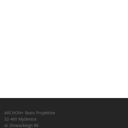
ARCHON+ Biuro Projektów
32-400 Myślenice
ul. Słowackiego 86