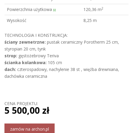
2
Powierzchnia użytkowa
120,36 m
[i]
Wysokość
8,25 m
TECHNOLOGIA I KONSTRUKCJA:
ściany zewnetrzne:
pustak ceramiczny Porotherm 25 cm,
styropian 20 cm, tynk
strop:
gęstożebrowy Teriva
ścianka kolankowa:
105 cm
dach:
czterospadowy, nachylenie 38 st , więźba drewniana,
dachówka ceramiczna
CENA PROJEKTU:
5 500,00 zł
zamów na archon.pl