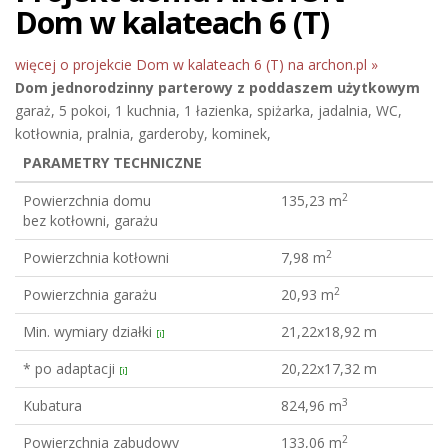
Dom w kalateach 6 (T)
więcej o projekcie Dom w kalateach 6 (T) na archon.pl »
Dom jednorodzinny
parterowy z poddaszem użytkowym
garaż, 5 pokoi, 1 kuchnia, 1 łazienka, spiżarka, jadalnia, WC,
kotłownia, pralnia, garderoby, kominek,
PARAMETRY TECHNICZNE
2
Powierzchnia domu
135,23 m
bez kotłowni, garażu
2
Powierzchnia kotłowni
7,98 m
2
Powierzchnia garażu
20,93 m
Min. wymiary działki
21,22x18,92 m
[i]
* po adaptacji
20,22x17,32 m
[i]
3
Kubatura
824,96 m
2
Powierzchnia zabudowy
133,06 m