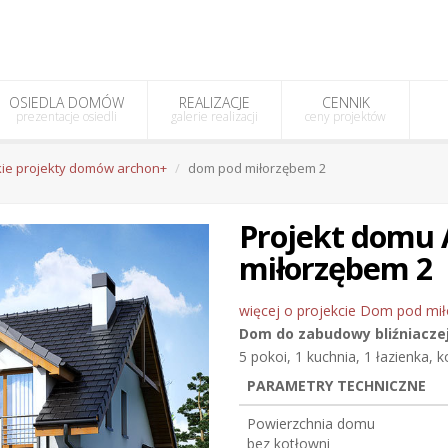
OSIEDLA DOMÓW
REALIZACJE
CENNIK
prezentacje osiedli
galerie realizacji
ceny projektów
ie projekty domów archon+
dom pod miłorzębem 2
Projekt domu
miłorzębem 2
więcej o projekcie Dom pod mił
Dom do zabudowy bliźniacze
5 pokoi, 1 kuchnia, 1 łazienka, 
PARAMETRY TECHNICZNE
Powierzchnia domu
bez kotłowni