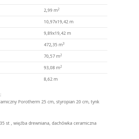
2
2,99 m
10,97x19,42 m
9,89x19,42 m
3
472,35 m
2
70,57 m
2
93,08 m
8,62 m
:
amiczny Porotherm 25 cm, styropian 20 cm, tynk
5 st , więźba drewniana, dachówka ceramiczna