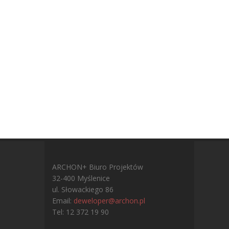
ARCHON+ Biuro Projektów
32-400 Myślenice
ul. Słowackiego 86
Email:
deweloper@archon.pl
Tel: 12 372 19 90