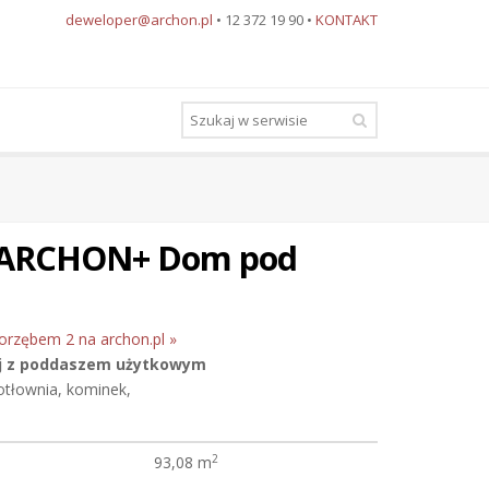
deweloper@archon.pl
• 12 372 19 90 •
KONTAKT
 ARCHON+ Dom pod
orzębem 2 na archon.pl »
j
z poddaszem użytkowym
kotłownia, kominek,
2
93,08 m