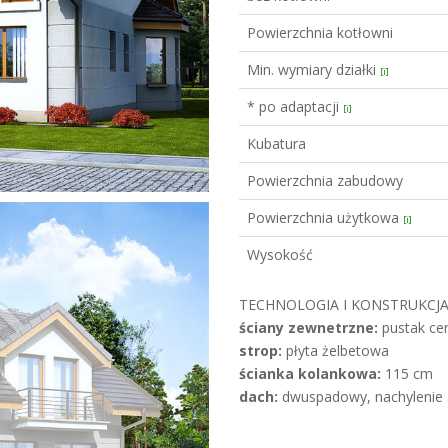
Powierzchnia kotłowni
Min. wymiary działki
[i]
* po adaptacji
[i]
Kubatura
Powierzchnia zabudowy
Powierzchnia użytkowa
[i]
Wysokość
TECHNOLOGIA I KONSTRUKCJA
ściany zewnetrzne:
pustak cer
strop:
płyta żelbetowa
ścianka kolankowa:
115 cm
dach:
dwuspadowy, nachylenie 3