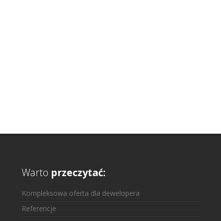
Warto
przeczytać:
Kompleksowa oferta dla dewelopera
Referencje