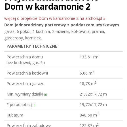
Dom w kardamonie 2
więcej o projekcie Dom w kardamonie 2 na archon.pl »
Dom jednorodzinny
parterowy z poddaszem użytkowym
garaż, 6 pokoi, 1 kuchnia, 2 łazienki, kotłownia, pralnia,
garderoby, kominek,
PARAMETRY TECHNICZNE
2
Powierzchnia domu
133,61 m
bez kotłowni, garażu
2
Powierzchnia kotłowni
6,06 m
2
Powierzchnia garażu
18,78 m
Min. wymiary działki
21,82x17,72 m
[i]
* po adaptacji
19,72x17,72 m
[i]
3
Kubatura
848,50 m
2
Powierzchnia zabudowy
122,87 m