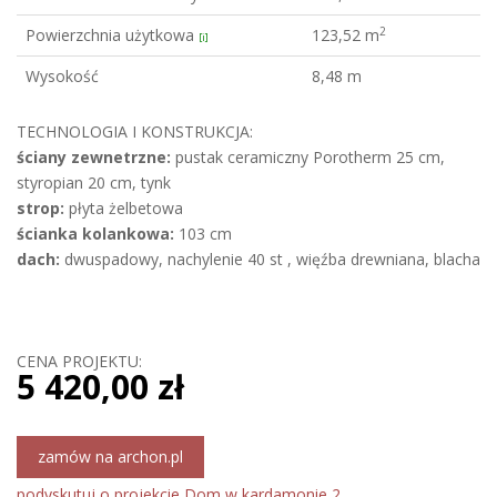
2
Powierzchnia użytkowa
123,52 m
[i]
Wysokość
8,48 m
TECHNOLOGIA I KONSTRUKCJA:
ściany zewnetrzne:
pustak ceramiczny Porotherm 25 cm,
styropian 20 cm, tynk
strop:
płyta żelbetowa
ścianka kolankowa:
103 cm
dach:
dwuspadowy, nachylenie 40 st , więźba drewniana, blacha
CENA PROJEKTU:
5 420,00 zł
zamów na archon.pl
podyskutuj o projekcie Dom w kardamonie 2