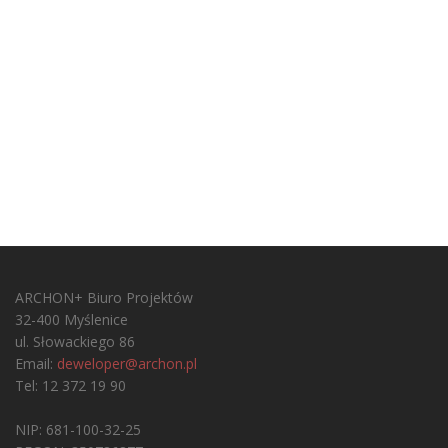
ARCHON+ Biuro Projektów
32-400 Myślenice
ul. Słowackiego 86
Email:
deweloper@archon.pl
Tel: 12 372 19 90
NIP: 681-100-32-25