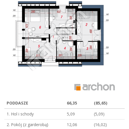
PODDASZE
66,35
(85,65)
1. Hol i schody
5,09
(5,09)
2. Pokój {z garderobą}
12,06
(16,02)