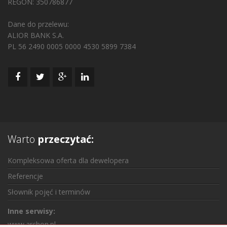
REGON: 350786877
Dane do przelewu:
ALIOR BANK S.A.
PL 56 2490 0005 0000 4530 5899 7384
Warto
przeczytać:
Kompleksowa oferta dla dewelopera
Referencje
Słownik pojęć i terminów
Inne serwisy:
www.archon.pl