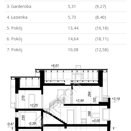
3. Garderoba
5,31
(9,27)
4. Łazienka
5,73
(8,40)
5. Pokój
13,44
(16,18)
6. Pokój
14,64
(18,11)
7. Pokój
10,08
(12,58)