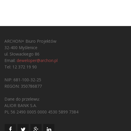
ARCHON+ Biuro Projektów
32-400 Myślenice
ul. Słowackiego 86
Email:
deweloper@archon.pl
Tel: 12 372 19 90
NIP: 681-100-32-25
REGON: 350786877
Dane do przelewu:
ALIOR BANK S.A.
PL 56 2490 0005 0000 4530 5899 7384