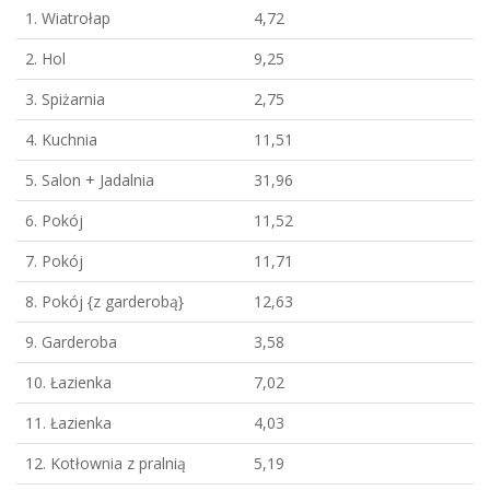
1. Wiatrołap
4,72
2. Hol
9,25
3. Spiżarnia
2,75
4. Kuchnia
11,51
5. Salon + Jadalnia
31,96
6. Pokój
11,52
7. Pokój
11,71
8. Pokój {z garderobą}
12,63
9. Garderoba
3,58
10. Łazienka
7,02
11. Łazienka
4,03
12. Kotłownia z pralnią
5,19