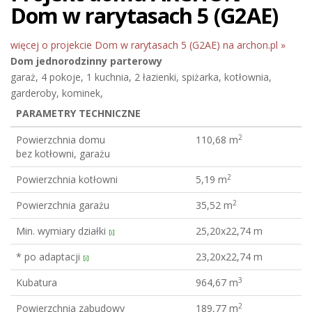
Dom w rarytasach 5 (G2AE)
więcej o projekcie Dom w rarytasach 5 (G2AE) na archon.pl »
Dom jednorodzinny
parterowy
garaż, 4 pokoje, 1 kuchnia, 2 łazienki, spiżarka, kotłownia,
garderoby, kominek,
PARAMETRY TECHNICZNE
2
Powierzchnia domu
110,68 m
bez kotłowni, garażu
2
Powierzchnia kotłowni
5,19 m
2
Powierzchnia garażu
35,52 m
Min. wymiary działki
25,20x22,74 m
[i]
* po adaptacji
23,20x22,74 m
[i]
3
Kubatura
964,67 m
2
Powierzchnia zabudowy
189,77 m