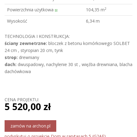
2
Powierzchnia użytkowa
104,35 m
[i]
Wysokość
6,34 m
TECHNOLOGIA I KONSTRUKCJA:
ściany zewnetrzne:
bloczek z betonu komórkowego SOLBET
24 cm , styropian 20 cm, tynk
strop:
drewniany
dach:
dwuspadowy, nachylenie 30 st , więźba drewniana, blacha
dachówkowa
CENA PROJEKTU:
5 520,00 zł
zamów na archon.pl
podyskutuj o projekcie Dom w rarytasach 5 (G2AE)