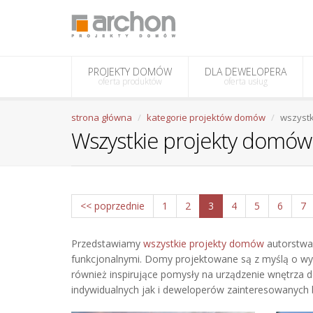
PROJEKTY DOMÓW
DLA DEWELOPERA
oferta produktów
oferta usług
strona główna
kategorie projektów domów
wszystk
Wszystkie projekty dom
<< poprzednie
1
2
3
4
5
6
7
Przedstawiamy
wszystkie projekty domów
autorstwa
funkcjonalnymi. Domy projektowane są z myślą o wy
również inspirujące pomysły na urządzenie wnętrza 
indywidualnych jak i deweloperów zainteresowanych