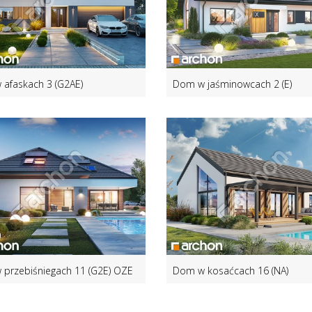
afaskach 3 (G2AE)
Dom w jaśminowcach 2 (E)
przebiśniegach 11 (G2E) OZE
Dom w kosaćcach 16 (NA)