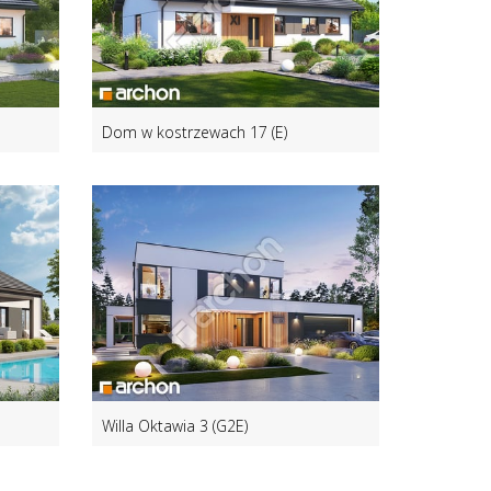
Dom w kostrzewach 17 (E)
Willa Oktawia 3 (G2E)