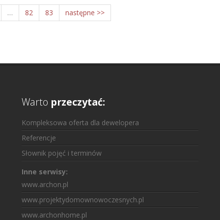
…
82
83
następne >>
Warto
przeczytać:
Kompleksowa oferta dla dewelopera
Referencje
Słownik pojęć i terminów
Inne serwisy:
www.archon.pl
www.projektydomownowoczesnych.pl
www.archonhome.pl