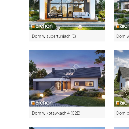
Dom w supertuniach (E)
Dom w 
Dom w kotewkach 4 (G2E)
Dom p