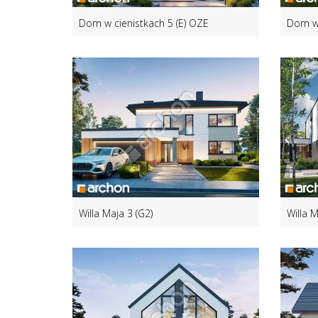
Dom w cienistkach 5 (E) OZE
Dom w 
Willa Maja 3 (G2)
Willa M