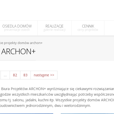
OSIEDLA DOMÓW
REALIZACJE
CENNIK
prezentacje osiedli
galerie realizacji
ceny projektów
ie projekty domów archon+
ów ARCHON+
…
82
83
następne >>
 Biura Projektów ARCHON+ wyróżniające się ciekawymi rozwiązaniam
godzie wszystkich mieszkańców uwzględniając potrzeby współczesnej
domu tj. salonu, jadalni, kuchni itp. Wszystkie projekty domów ARC
 budownictwem jednorodzinnym, dwu i wielorodzinnym.