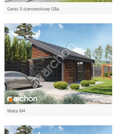
Garaż 3-stanowiskowy G8a
Wiata W4