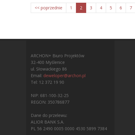
<< poprzednie
1
2
3
4
5
6
7
ARCHON+ Biuro Projektów
32-400 Myślenice
ul. Słowackiego 86
Email:
deweloper@archon.pl
Tel: 12 372 19 90
NIP: 681-100-32-25
REGON: 350786877
Dane do przelewu:
ALIOR BANK S.A.
PL 56 2490 0005 0000 4530 5899 7384