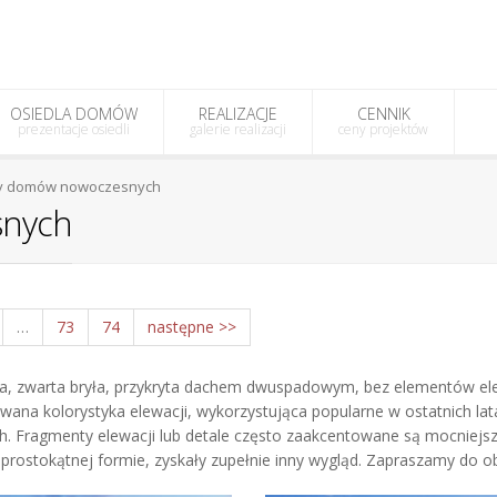
OSIEDLA DOMÓW
REALIZACJE
CENNIK
prezentacje osiedli
galerie realizacji
ceny projektów
ty domów nowoczesnych
snych
…
73
74
następne >>
ta, zwarta bryła, przykryta dachem dwuspadowym, bez elementów ele
ana kolorystyka elewacji, wykorzystująca popularne w ostatnich latac
. Fragmenty elewacji lub detale często zaakcentowane są mocniejsz
i prostokątnej formie, zyskały zupełnie inny wygląd. Zapraszamy do