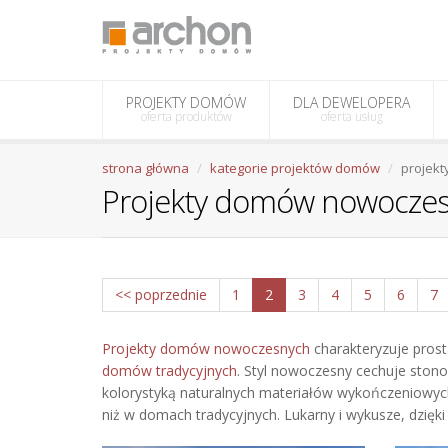
PROJEKTY DOMÓW
DLA DEWELOPERA
oferta produktów
oferta usług
strona główna
kategorie projektów domów
projek
Projekty domów nowocze
<< poprzednie
1
2
3
4
5
6
7
Projekty domów nowoczesnych
charakteryzuje pros
domów tradycyjnych
. Styl nowoczesny cechuje stonow
kolorystyką naturalnych materiałów wykończeniowych
niż w domach tradycyjnych. Lukarny i wykusze, dzięk