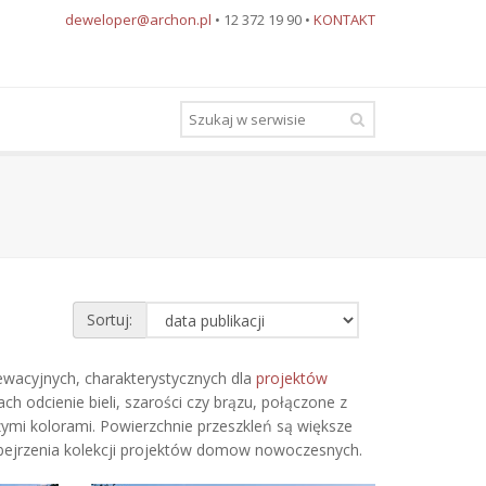
deweloper@archon.pl
• 12 372 19 90 •
KONTAKT
Sortuj:
wacyjnych, charakterystycznych dla
projektów
h odcienie bieli, szarości czy brązu, połączone z
ymi kolorami. Powierzchnie przeszkleń są większe
 obejrzenia kolekcji projektów domow nowoczesnych.