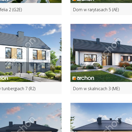
felia 2 (G2E)
Dom w rarytasach 5 (AE)
tunbergiach 7 (R2)
Dom w skalnicach 3 (ME)