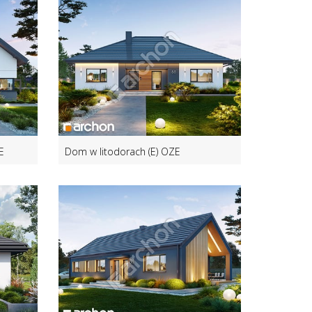
E
Dom w litodorach (E) OZE