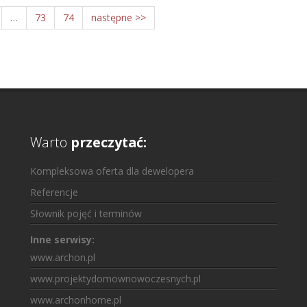
…
73
74
następne >>
Warto
przeczytać:
Kompleksowa oferta dla dewelopera
Referencje
Słownik pojęć i terminów
Inne serwisy:
www.archon.pl
www.projektydomownowoczesnych.pl
www.archonhome.pl