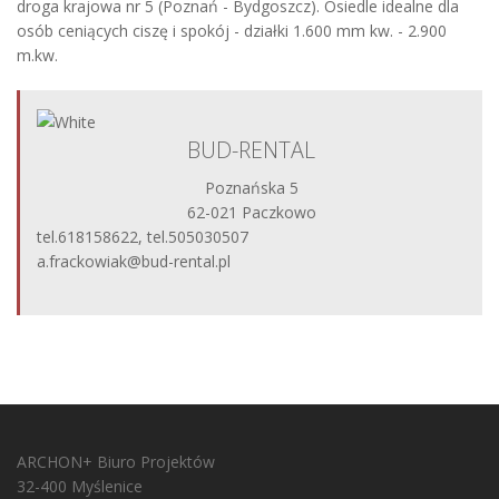
droga krajowa nr 5 (Poznań - Bydgoszcz). Osiedle idealne dla
osób ceniących ciszę i spokój - działki 1.600 mm kw. - 2.900
m.kw.
BUD-RENTAL
Poznańska 5
62-021 Paczkowo
tel.618158622, tel.505030507
a.frackowiak@bud-rental.pl
ARCHON+ Biuro Projektów
32-400 Myślenice