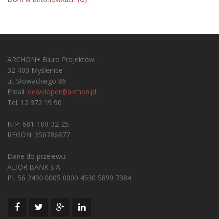
ARCHON+ Biuro Projektów
32-400 Myślenice
ul. Słowackiego 86
Email:
deweloper@archon.pl
Tel: 12 372 19 90
NIP: 681-100-32-25
REGON: 350786877
Dane do przelewu:
ALIOR BANK S.A.
PL 56 2490 0005 0000 4530 5899 7384