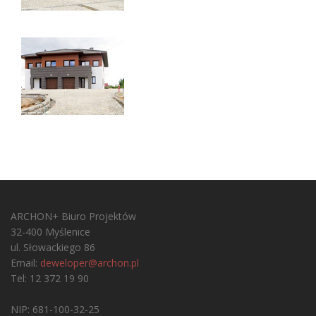
ARCHON+ Biuro Projektów
32-400 Myślenice
ul. Słowackiego 86
Email:
deweloper@archon.pl
Tel: 12 372 19 90
NIP: 681-100-32-25