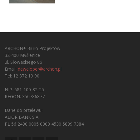
ARCHON+ Biuro Projektów
32-400 Myślenice
ul. Słowackiego 86
Email:
deweloper@archon.pl
Tel: 12 372 19 90
NIP: 681-100-32-25
REGON: 350786877
Dane do przelewu:
ALIOR BANK S.A.
PL 56 2490 0005 0000 4530 5899 7384