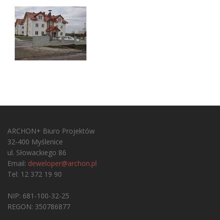
ARCHON+ Biuro Projektów
32-400 Myślenice
ul. Słowackiego 86
Email:
deweloper@archon.pl
Tel: 12 372 19 90
NIP: 681-100-32-25
REGON: 350786877