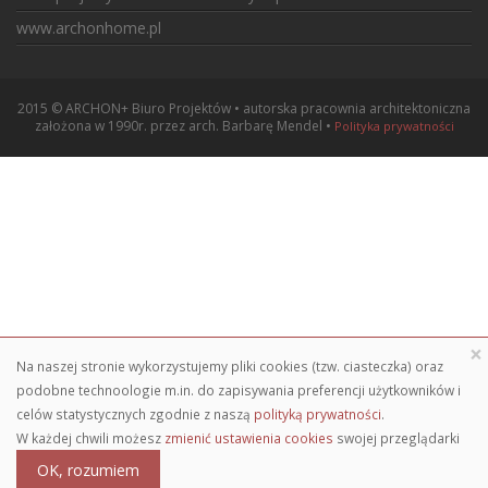
www.archonhome.pl
2015 © ARCHON+ Biuro Projektów • autorska pracownia architektoniczna
założona w 1990r. przez arch. Barbarę Mendel •
Polityka prywatności
×
Na naszej stronie wykorzystujemy pliki cookies (tzw. ciasteczka) oraz
podobne technoologie m.in. do zapisywania preferencji użytkowników i
celów statystycznych zgodnie z naszą
polityką prywatności
.
W każdej chwili możesz
zmienić ustawienia cookies
swojej przeglądarki
OK, rozumiem