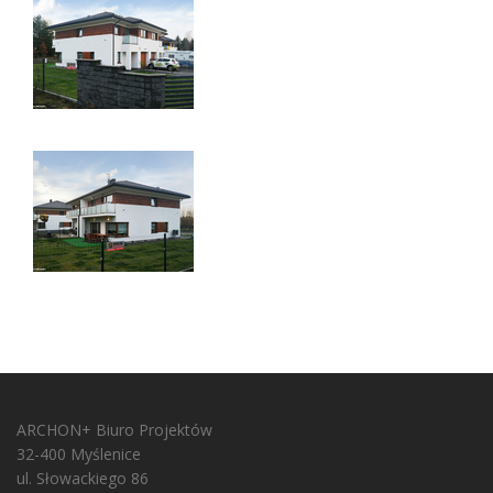
ARCHON+ Biuro Projektów
32-400 Myślenice
ul. Słowackiego 86