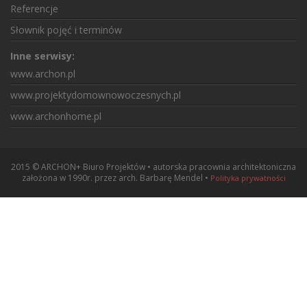
Referencje
Słownik pojęć i terminów
Inne serwisy:
www.archon.pl
www.projektydomownowoczesnych.pl
www.archonhome.pl
2015 © ARCHON+ Biuro Projektów • autorska pracownia architektoniczna
założona w 1990r. przez arch. Barbarę Mendel •
Polityka prywatności