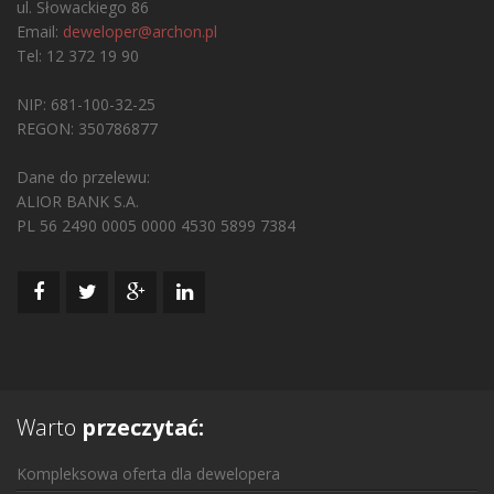
ul. Słowackiego 86
Email:
deweloper@archon.pl
Tel: 12 372 19 90
NIP: 681-100-32-25
REGON: 350786877
Dane do przelewu:
ALIOR BANK S.A.
PL 56 2490 0005 0000 4530 5899 7384
Warto
przeczytać:
Kompleksowa oferta dla dewelopera