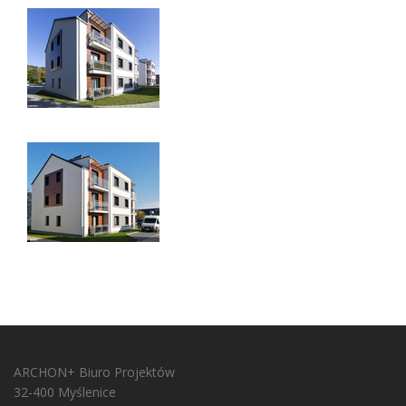
ARCHON+ Biuro Projektów
32-400 Myślenice