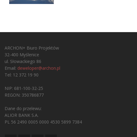
ARCHON+ Biuro Projektów
32-400 Myślenice
ul. Słowackiego 86
Email:
deweloper@archon.pl
Tel: 12 372 19 90
NIP: 681-100-32-25
REGON: 350786877
Dane do przelewu:
ALIOR BANK S.A.
PL 56 2490 0005 0000 4530 5899 7384