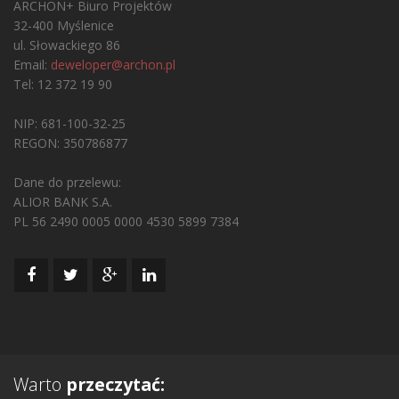
ARCHON+ Biuro Projektów
32-400 Myślenice
ul. Słowackiego 86
Email:
deweloper@archon.pl
Tel: 12 372 19 90
NIP: 681-100-32-25
REGON: 350786877
Dane do przelewu:
ALIOR BANK S.A.
PL 56 2490 0005 0000 4530 5899 7384
Warto
przeczytać: